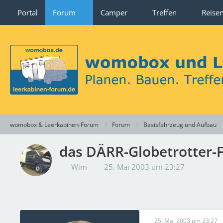
Portal
Forum
Camper
Treffen
Reise
womobox & Leerkabinen-Forum
Forum
Basisfahrzeug und Aufbau
das DÄRR-Globetrotter-F
Wim
25. Mai 2003 um 23:27
25. Mai 2003 um 23:27