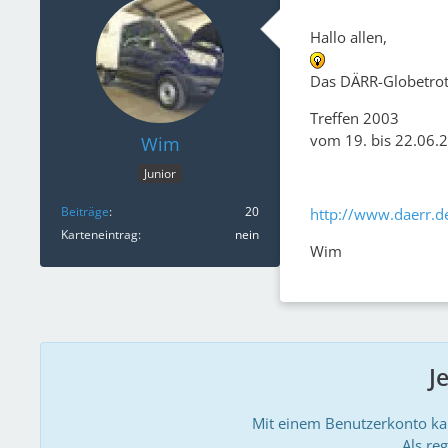
Hallo allen,
Das DÄRR-Globetrot
Treffen 2003
vom 19. bis 22.06.2
Wim
Junior
Beiträge
20
http://www.daerr.de
Karteneintrag
nein
Wim
J
Mit einem Benutzerkonto k
Als reg