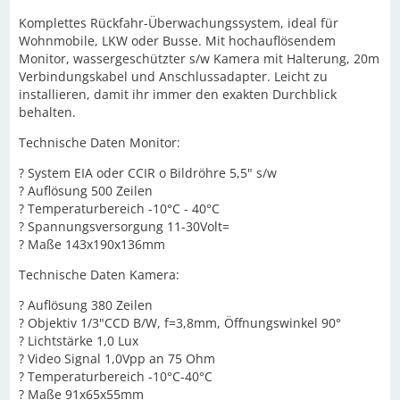
Komplettes Rückfahr-Überwachungssystem, ideal für
Wohnmobile, LKW oder Busse. Mit hochauflösendem
Monitor, wassergeschützter s/w Kamera mit Halterung, 20m
Verbindungskabel und Anschlussadapter. Leicht zu
installieren, damit ihr immer den exakten Durchblick
behalten.
Technische Daten Monitor:
? System EIA oder CCIR o Bildröhre 5,5" s/w
? Auflösung 500 Zeilen
? Temperaturbereich -10°C - 40°C
? Spannungsversorgung 11-30Volt=
? Maße 143x190x136mm
Technische Daten Kamera:
? Auflösung 380 Zeilen
? Objektiv 1/3"CCD B/W, f=3,8mm, Öffnungswinkel 90°
? Lichtstärke 1,0 Lux
? Video Signal 1,0Vpp an 75 Ohm
? Temperaturbereich -10°C-40°C
? Maße 91x65x55mm