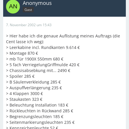
Anonymous
Gast
7. November 2002 um 15:43
> Hier habe ich die genaue Auflistung meines Auftrags (die
Cent lasse ich weg):
> Leerkabine incl. Rundkanten 9.614 €
> Montage 870 €
> mb Tür 1900X 550mm 680 €
> 5 fach VerriegelungGriffmulde 420 €
> Chassisabsebkung mit... 2490 €
> Spoiler 285 €
> B Säulenverkleidung 285 €
> Auspuffverlängerung 235 €
> 4 Klappen 3000 €
> Staukasten 323 €
> Beleuchtung Installation 183 €
> Rückleuchten in Rückwand 285 €
> Begrenzungsleuchten 185 €
> Seitenmarkierungsleuchten 235 €
> Kennzeichenleuchte 52 €