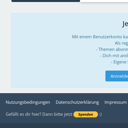
J
Mit einem Benutzerkonto k
Als reg
- Themen abonn
- Dich mit an
- Eigene
Anmelde
Nutzungsbedingungen
Datenschutzerklärung
Impressum
Gefällt es dir hier? Dann bitte jetzt
:)