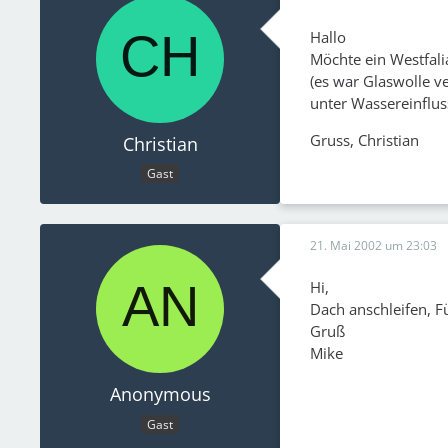
Hallo
Möchte ein Westfali
(es war Glaswolle ve
unter Wassereinflus
Gruss, Christian
Christian
Gast
21. Mai 2002 um 23:03
Hi,
Dach anschleifen, Fü
Gruß
Mike
Anonymous
Gast