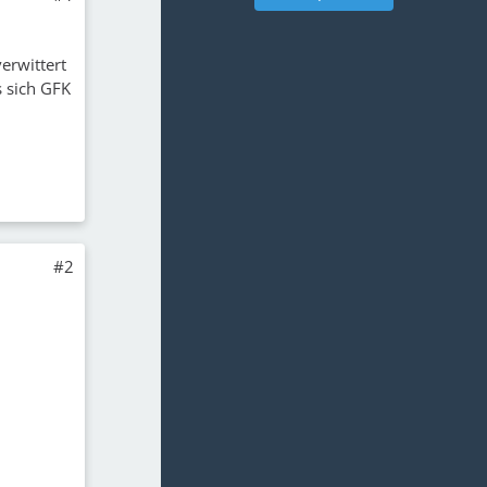
erwittert
s sich GFK
#2