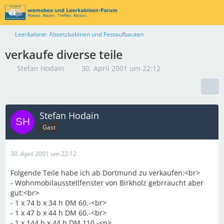
Leerkabine: Absetzkabinen und Festaufbauten
verkaufe diverse teile
Stefan Hodain
30. April 2001 um 22:12
Stefan Hodain
Gast
30. April 2001 um 22:12
Folgende Teile habe ich ab Dortmund zu verkaufen:<br>
- Wohnmobilausstellfenster von Birkholz gebrraucht aber
gut:<br>
- 1 x 74 b x 34 h DM 60.-<br>
- 1 x 47 b x 44 h DM 60.-<br>
- 1 x 144 b x 44 h DM 110.-<p>