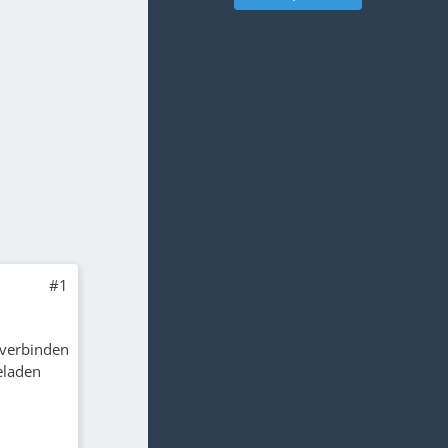
#1
m verbinden
eladen