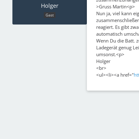
Holger
>Gruss Martin<p>
Nun ja, viel kann e
Gast
zusammenschließen. 
reagiert. Es gibt z
automatisch umscha
Wenn Du die Batt. 
Ladegerät genug Lei
umsonst.<p>
Holger
<br>
<ul><li><a href="
ht