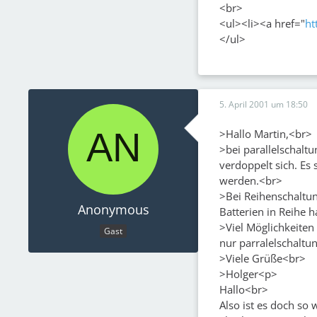
<br>
<ul><li><a href="
ht
</ul>
5. April 2001 um 18:50
>Hallo Martin,<br>
>bei parallelschaltu
verdoppelt sich. Es
werden.<br>
>Bei Reihenschaltung
Anonymous
Batterien in Reihe 
>Viel Möglichkeiten 
Gast
nur parralelschaltu
>Viele Grüße<br>
>Holger<p>
Hallo<br>
Also ist es doch so 