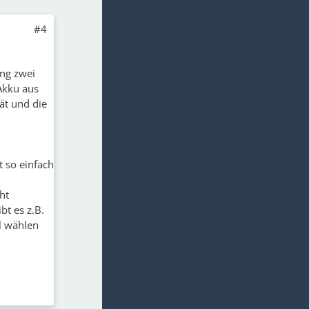
#4
ung zwei
 Akku aus
ät und die
t so einfach
ht
bt es z.B.
l wählen