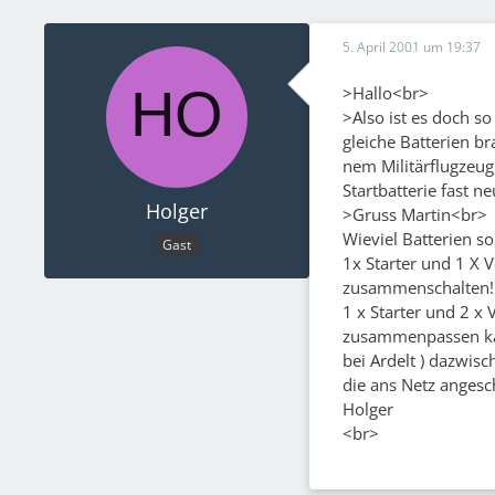
5. April 2001 um 19:37
>Hallo<br>
>Also ist es doch so
gleiche Batterien b
nem Militärflugzeug
Startbatterie fast 
Holger
>Gruss Martin<br>
Wieviel Batterien 
Gast
1x Starter und 1 X V
zusammenschalten!
1 x Starter und 2 x 
zusammenpassen kann
bei Ardelt ) dazwis
die ans Netz angesc
Holger
<br>