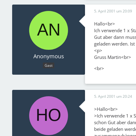
5. April 2001 um 20:09
Hallo<br>
Ich verwende 1 x St
Gut aber dann muss
geladen werden. Is
<p>
Anonymous
Gruss Martin<br>
Gast
<br>
5. April 2001 um 20:24
>Hallo<br>
>Ich verwende 1 x S
schon Gut aber dan
beide geladen werde
zusammenzuhängen