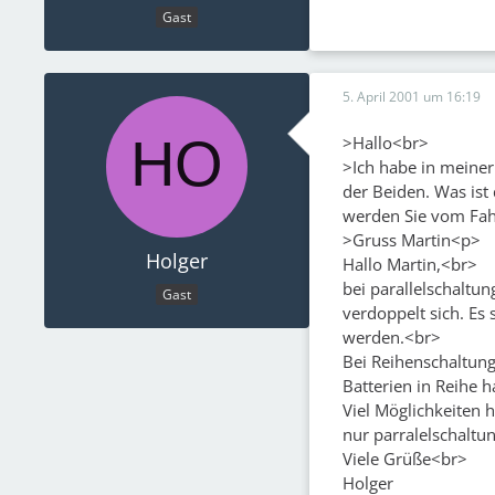
Gast
5. April 2001 um 16:19
>Hallo<br>
>Ich habe in meiner
der Beiden. Was ist 
werden Sie vom Fah
>Gruss Martin<p>
Holger
Hallo Martin,<br>
bei parallelschaltun
Gast
verdoppelt sich. Es
werden.<br>
Bei Reihenschaltung 
Batterien in Reihe 
Viel Möglichkeiten h
nur parralelschaltu
Viele Grüße<br>
Holger