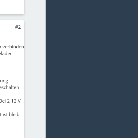
#2
em verbinden
eladen
tung
eschalten
Bei 2 12 V
ist bleibt