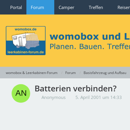
Portal
Forum
Camper
Treffen
Reise
womobox & Leerkabinen-Forum
Forum
Basisfahrzeug und Aufbau
Batterien verbinden?
Anonymous
5. April 2001 um 14:33