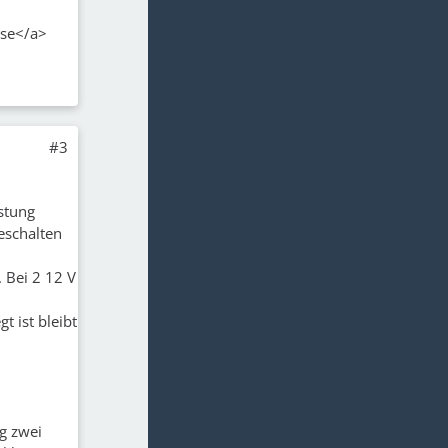
sse</a>
#3
istung
eschalten
. Bei 2 12 V
t ist bleibt
ng zwei