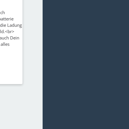
uch
atterie
 die Ladung
ld.<br>
 auch Dein
alles