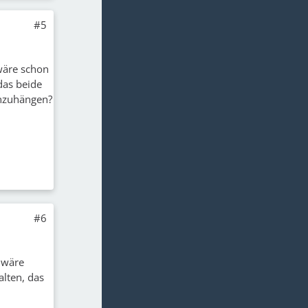
#5
 wäre schon
das beide
enzuhängen?
#6
 wäre
lten, das