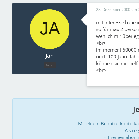
28. Dezember 2000 um 
mit interesse habe 
so für max 2 persone
wen ich mir überleg
<br>
im moment 60000 ru
Jan
noch 100 jahre fahr
können sie mir helfe
Gast
<br>
J
Mit einem Benutzerkonto k
Als reg
- Themen abonn