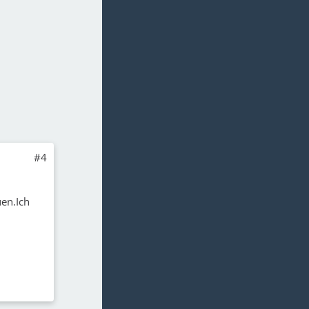
#4
en.Ich