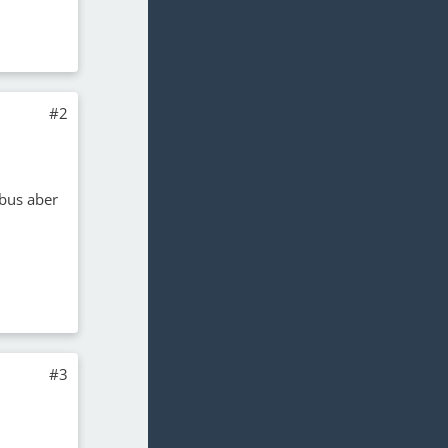
#2
gbus aber
#3