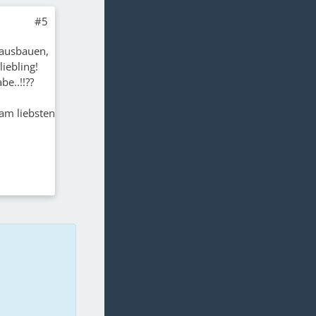
#5
 ausbauen,
liebling!
e..!!??
am liebsten