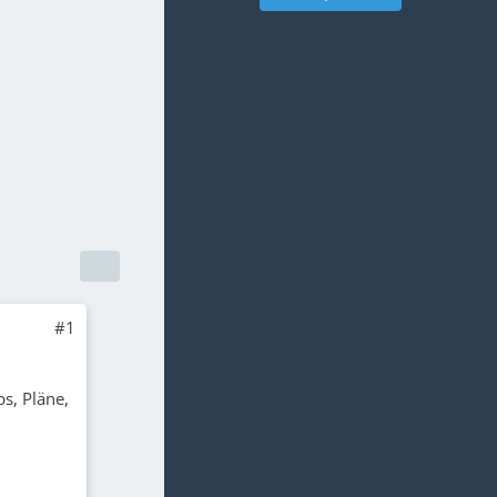
#1
s, Pläne,