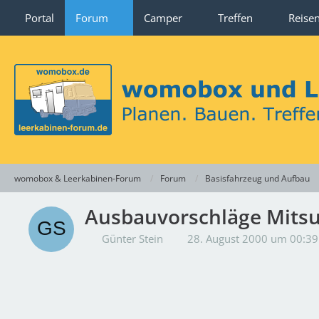
Portal
Forum
Camper
Treffen
Reise
womobox & Leerkabinen-Forum
Forum
Basisfahrzeug und Aufbau
Ausbauvorschläge Mitsu
Günter Stein
28. August 2000 um 00:39