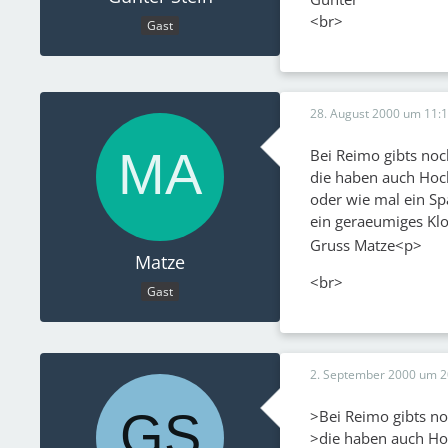
<br>
Gast
28. August 2000 um 11:
Bei Reimo gibts no
die haben auch Hoc
oder wie mal ein Spa
ein geraeumiges Kl
Gruss Matze<p>
Matze
<br>
Gast
2. September 2000 um 2
>Bei Reimo gibts n
>die haben auch Ho