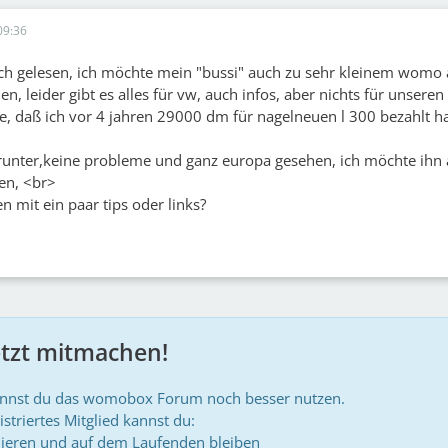
09:36
ich gelesen, ich möchte mein "bussi" auch zu sehr kleinem womo
n, leider gibt es alles für vw, auch infos, aber nichts für unseren 
e, daß ich vor 4 jahren 29000 dm für nagelneuen l 300 bezahlt hab
nter,keine probleme und ganz europa gesehen, ich möchte ihn 
en, <br>
n mit ein paar tips oder links?
etzt mitmachen!
annst du das womobox Forum noch besser nutzen.
istriertes Mitglied kannst du:
ieren und auf dem Laufenden bleiben