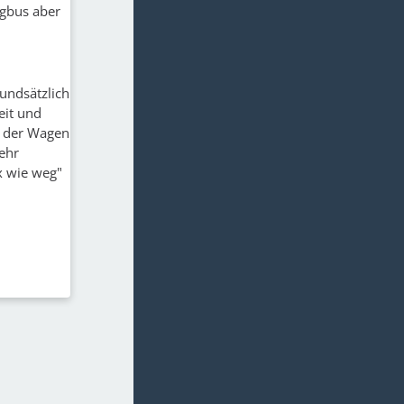
ngbus aber
rundsätzlich
eit und
a der Wagen
mehr
ix wie weg"