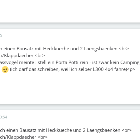
15
ch einen Bausatz mit Heckkueche und 2 Laengsbaenken <br>
h/Klappdaecher <br>
ssvogel meinte : stell ein Porta Potti rein - ist zwar kein Campin
o
(ich darf das schreiben, weil ich selber L300 4x4 fahre)<p>
0:54
och einen Bausatz mit Heckkueche und 2 Laengsbaenken <br>
ch/Klappdaecher <br>