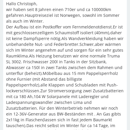
Hallo Christoph,
wir haben seit 8 Jahren einen 710er und ca 100000km
gefahren.Hauptreiseziel ist Norwegen, sowohl im Sommer
als auch im Winter.
Der Aufbau ist ein Postkoffer vom Fernmeldenotdienst.Er ist
mit geschlossenzelligem Schaumstoff isoliert (40mm),daher
ist keine Dampfsperre nötig.Als Wandverkleidung haben wir
unbehandelte Nut- und Federbretter.Schwer,aber wärmen
sich im Winter angenehm auf und sorgen für ein sehr gutes
Raumklima.Als Heizung benutzen wir eine normale Truma
SL 3002. Frischwasser 200l in Tanks in der Sitzbank,
Abwasser ca 150l in zwei Tanks zwischen dem Rahmen und
unterflur (beheizt).Möbelbau aus 15 mm Pappelsperrholz
ohne Furnier (mit Abstand das billigste
Pappelsperrholz),alle Klappen und Schubladen mit Push-
lockverschlüssen.Zur Stromversorgung zwei Zusatzbatterien
mit ca 180 Ah,104 W Solarpanele mit Laderegler und
Ladespannungswandler zwischen Lima und
Zusatzbatterien. Für den Winterbetrieb nehmen wir noch
ein 12-36V-Generator aus BW-Beständen mit . An Gas gibts
2x11kg in Flaschen(lassen sich in fast jedem Baumarkt
tauschen).Das reicht selbst im Winter für ca 14 Tage, im