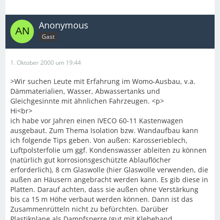
Anonymous
Gast
1. Oktober 2000 um 19:44
>Wir suchen Leute mit Erfahrung im Womo-Ausbau, v.a.
Dämmaterialien, Wasser, Abwassertanks und
Gleichgesinnte mit ähnlichen Fahrzeugen. <p>
Hi<br>
ich habe vor Jahren einen IVECO 60-11 Kastenwagen
ausgebaut. Zum Thema Isolation bzw. Wandaufbau kann
ich folgende Tips geben. Von außen: Karosserieblech,
Luftpolsterfolie um ggf. Kondenswasser ableiten zu können
(natürlich gut korrosionsgeschützte Ablauflöcher
erforderlich), 8 cm Glaswolle (hier Glaswolle verwenden, die
außen an Häusern angebracht werden kann. Es gib diese in
Platten. Darauf achten, dass sie außen ohne Verstärkung
bis ca 15 m Höhe verbaut werden können. Dann ist das
Zusammenrütteln nicht zu befürchten. Darüber
Plastikplane als Dampfsperre (gut mit Klebeband