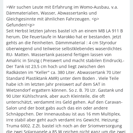
>Wir suchen Leute mit Erfahrung im Womo-Ausbau, v.a.
Dämmaterialien, Wasser, Abwassertanks und
Gleichgesinnte mit ähnlichen Fahrzeugen. <p>
Gefunden!<p>
Seit Herbst letzten Jahres bastel ich an einem MB LA 911 B
herum. Die Feuertaufe in Marokko hat er bestanden. Jetzt
gehts an die Feinheiten. Dämmmaterial : 4 cm Styrodur
überwiegend und teilweise selbstklebendes waserdichtes
RU- Matten. Wassertank passend fertigen lassen von
Amalric in Sinzig ( Preiswert und macht stabilen Eindruck).-
Der Tank ist 23,5 cm hoch und liegt zwischen den
Radkästen im "Keller" ca. 380 Liter. Abwassertank 70 Liter
Standard Plastiktank AMR) unter dem Boden . Viele Teile
habe ich im letzten Jahr preiswert auf dem SAT in
Wietzendorf ergattern können. So z. B. 70 Ltr. Gastank und
90 Liter Kühlschrank, aber auch Kleinteile, die oft
unterschätzt, verdammt ins Geld gehen. Auf den Caravan-
Salon und der boot gabs auch das ein oder andere
Schnäppchen. Der Innenausbau ist aus 16 mm Multiplex,
irre stabil aber geht auch verdamt ins Gewicht. Heizung:
Truma 6002. Z.Zt. bastel ich noch an der Sriomversorgung
die zwei Solarpanele a 85 W reichen nicht ganz um die zwei