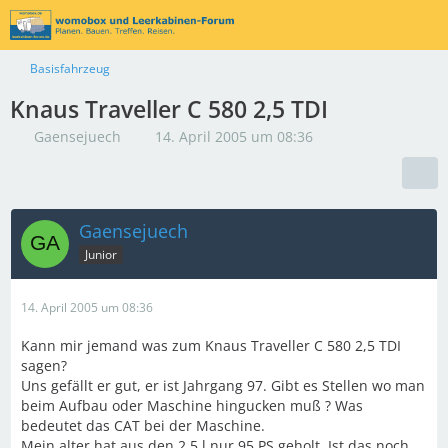
Basisfahrzeug
Knaus Traveller C 580 2,5 TDI
Gaensejuech
14. April 2005 um 08:36
Gaensejuech
Junior
14. April 2005 um 08:36
Kann mir jemand was zum Knaus Traveller C 580 2,5 TDI
sagen?
Uns gefällt er gut, er ist Jahrgang 97. Gibt es Stellen wo man
beim Aufbau oder Maschine hingucken muß ? Was
bedeutet das CAT bei der Maschine.
Mein alter hat aus den 2,5 l nur 95 PS geholt. Ist das noch