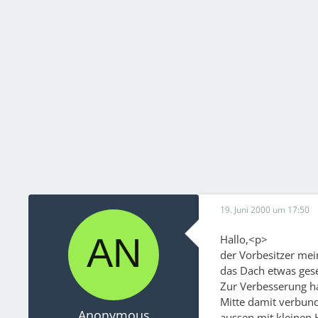
19. Juni 2000 um 17:50
Hallo,<p>
der Vorbesitzer mei
das Dach etwas gese
Zur Verbesserung ha
Mitte damit verbunde
Anonymous
aussen mit kleinen