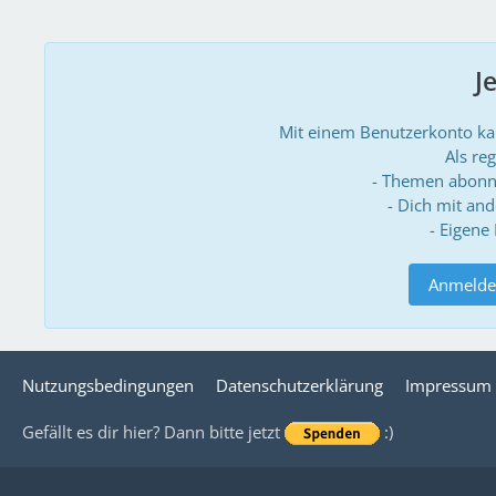
J
Mit einem Benutzerkonto k
Als reg
- Themen abonn
- Dich mit an
- Eigene
Anmelde
Nutzungsbedingungen
Datenschutzerklärung
Impressum
Gefällt es dir hier? Dann bitte jetzt
:)