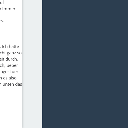
auf
en immer
r>
 Ich hatte
cht ganz so
it durch,
ch, ueber
ager fuer
n es also
on unten das