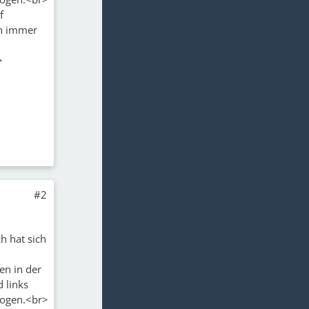
f
en immer
>
#2
h hat sich
en in der
d links
zogen.<br>