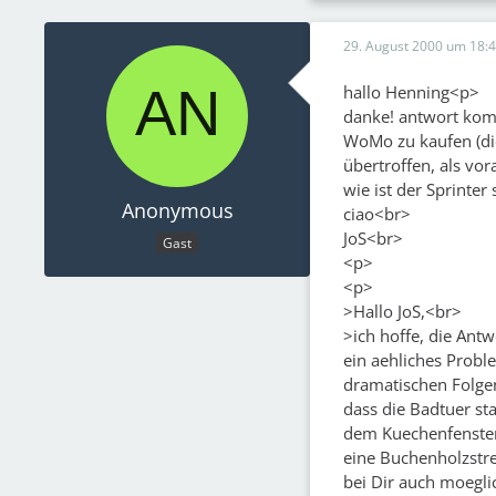
29. August 2000 um 18:
hallo Henning<p>
danke! antwort komm
WoMo zu kaufen (di
übertroffen, als vor
wie ist der Sprinter
Anonymous
ciao<br>
JoS<br>
Gast
<p>
<p>
>Hallo JoS,<br>
>ich hoffe, die Antw
ein aehliches Probl
dramatischen Folgen
dass die Badtuer st
dem Kuechenfenster 
eine Buchenholzstre
bei Dir auch moeglic