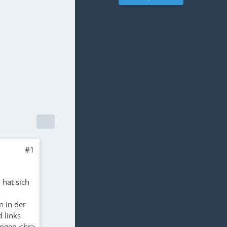
#1
 hat sich
n in der
d links
zogen.<br>