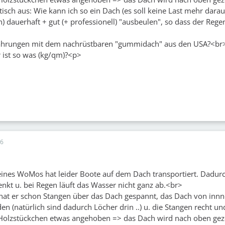
ntisch aus: Wie kann ich so ein Dach (es soll keine Last mehr darau
n) dauerhaft + gut (+ professionell) "ausbeulen", so dass der Reg
fahrungen mit dem nachrüstbaren "gummidach" aus den USA?<br
 ist so was (kg/qm)?<p>
16
ines WoMos hat leider Boote auf dem Dach transportiert. Dadurc
nkt u. bei Regen läuft das Wasser nicht ganz ab.<br>
at er schon Stangen über das Dach gespannt, das Dach von innn
n (natürlich sind dadurch Löcher drin ..) u. die Stangen recht un
 Holzstückchen etwas angehoben => das Dach wird nach oben ge