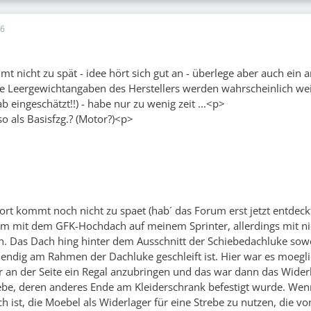
46
t nicht zu spät - idee hört sich gut an - überlege aber auch ein 
e Leergewichtangaben des Herstellers werden wahrscheinlich we
ab eingeschätzt!!) - habe nur zu wenig zeit ...<p>
 so als Basisfzg.? (Motor?)<p>
ort kommt noch nicht zu spaet (hab´ das Forum erst jetzt entdeckt
em mit dem GFK-Hochdach auf meinem Sprinter, allerdings mit ni
. Das Dach hing hinter dem Ausschnitt der Schiebedachluke sowe
aendig am Rahmen der Dachluke geschleift ist. Hier war es moegli
an der Seite ein Regal anzubringen und das war dann das Widerl
be, deren anderes Ende am Kleiderschrank befestigt wurde. Wen
h ist, die Moebel als Widerlager für eine Strebe zu nutzen, die v