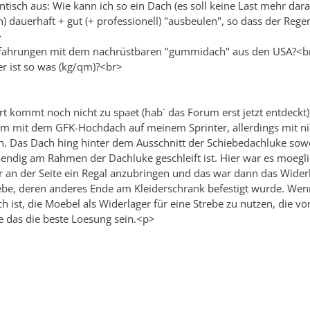
antisch aus: Wie kann ich so ein Dach (es soll keine Last mehr dar
n) dauerhaft + gut (+ professionell) "ausbeulen", so dass der Reg
>
rfahrungen mit dem nachrüstbaren "gummidach" aus den USA?<b
r ist so was (kg/qm)?<br>
rt kommt noch nicht zu spaet (hab´ das Forum erst jetzt entdeckt).
em mit dem GFK-Hochdach auf meinem Sprinter, allerdings mit ni
. Das Dach hing hinter dem Ausschnitt der Schiebedachluke sowe
aendig am Rahmen der Dachluke geschleift ist. Hier war es moegli
an der Seite ein Regal anzubringen und das war dann das Widerl
be, deren anderes Ende am Kleiderschrank befestigt wurde. Wen
h ist, die Moebel als Widerlager für eine Strebe zu nutzen, die v
te das die beste Loesung sein.<p>