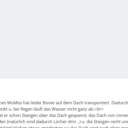
nes WoMos hat leider Boote auf dem Dach transportiert. Dadurch
nkt u. bei Regen läuft das Wasser nicht ganz ab.<br>
t er schon Stangen über das Dach gespannt, das Dach von innne
n (natürlich sind dadurch Löcher drin ..) u. die Stangen recht un
 Holzstückchen etwas angehoben => das Dach wird nach oben ge