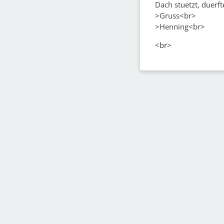
Dach stuetzt, duerf
>Gruss<br>
>Henning<br>
<br>