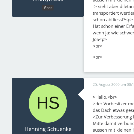
-> sieht aber dileta
Gast
transportiert werde
schön abfliesst?<p>
Hat schon einer Er
wenn ja: wie schwer
JoS<p>
<br>
<br>
25. August 2000 um 00:
>Hallo,<br>
>der Vorbesitzer me
das Dach etwas gese
>Zur Verbesserung h
Mitte damit verbunde
Henning Schuenke
aussen mit kleinen