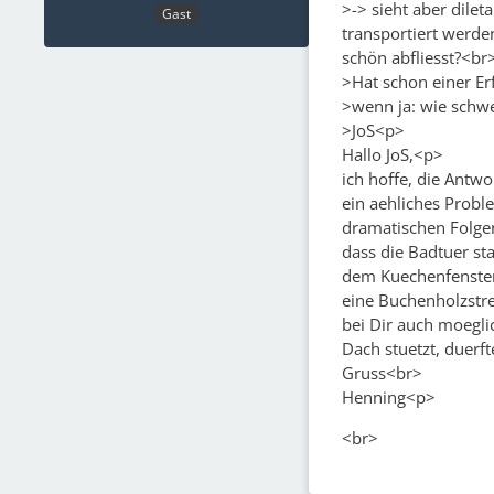
>-> sieht aber dilet
Gast
transportiert werde
schön abfliesst?<br
>Hat schon einer E
>wenn ja: wie schwe
>JoS<p>
Hallo JoS,<p>
ich hoffe, die Antwo
ein aehliches Probl
dramatischen Folgen
dass die Badtuer st
dem Kuechenfenster 
eine Buchenholzstre
bei Dir auch moeglic
Dach stuetzt, duerf
Gruss<br>
Henning<p>
<br>