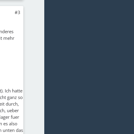
#3
anderes
it mehr
). Ich hatte
cht ganz so
it durch,
ch, ueber
ager fuer
n es also
on unten das