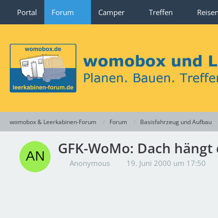
Portal
Forum
Camper
Treffen
Reise
womobox & Leerkabinen-Forum
Forum
Basisfahrzeug und Aufbau
GFK-WoMo: Dach hängt d
Anonymous
19. Juni 2000 um 17:50