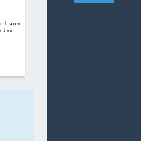
och so ein
und mir