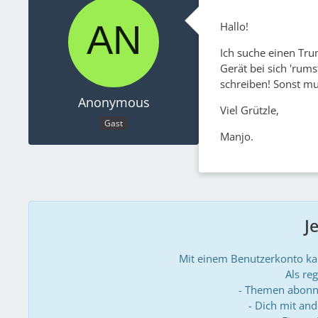
Hallo!
Ich suche einen Tru
Gerät bei sich 'rum
schreiben! Sonst mu
Anonymous
Viel Grützle,
Gast
Manjo.
J
Mit einem Benutzerkonto k
Als reg
- Themen abonn
- Dich mit an