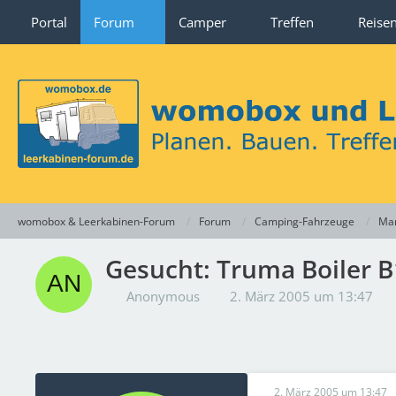
Portal
Forum
Camper
Treffen
Reise
womobox & Leerkabinen-Forum
Forum
Camping-Fahrzeuge
Mar
Gesucht: Truma Boiler B
Anonymous
2. März 2005 um 13:47
2. März 2005 um 13:47