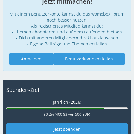
Jetzt mitmachen!
Mit einem Benutzerkonto kannst du das womobox Forum
noch besser nutzen.
Als registriertes Mitglied kannst du:
- Themen abonnieren und auf dem Laufenden bleiben
- Dich mit anderen Mitgliedern direkt austauschen
- Eigene Beiträge und Themen erstellen
Anmelden
Benutzerkonto erstellen
Spenden-Ziel
Jährlich (2026)
80,2% (400,83 von 500 EUR)
Jetzt spenden