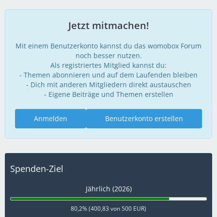
Jetzt mitmachen!
Mit einem Benutzerkonto kannst du das womobox Forum
noch besser nutzen.
Als registriertes Mitglied kannst du:
- Themen abonnieren und auf dem Laufenden bleiben
- Dich mit anderen Mitgliedern direkt austauschen
- Eigene Beiträge und Themen erstellen
Anmelden
Benutzerkonto erstellen
Spenden-Ziel
Jährlich (2026)
80,2% (400,83 von 500 EUR)