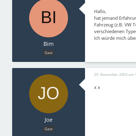
Hallo,
hat jemand Erfahru
Fahrzeug (z.B. VW T4
verschiedenen Type
Ich würde mich über
Bim
Gast
29. November 2003 um 
x x
Joe
Gast