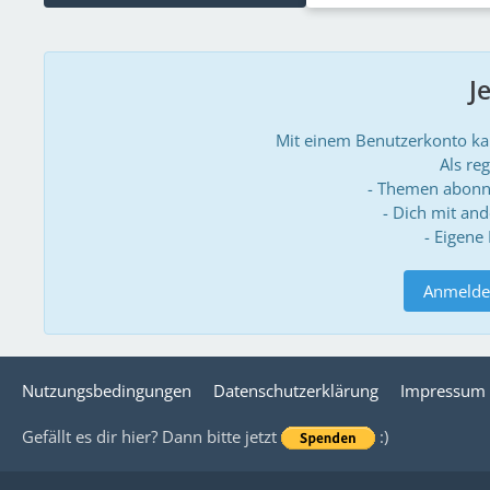
J
Mit einem Benutzerkonto k
Als reg
- Themen abonn
- Dich mit an
- Eigene
Anmelde
Nutzungsbedingungen
Datenschutzerklärung
Impressum
Gefällt es dir hier? Dann bitte jetzt
:)