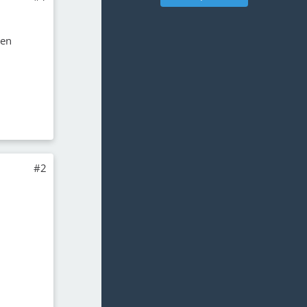
nen
#2