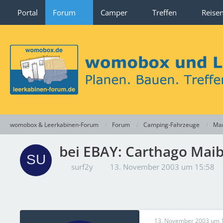
Portal
Forum
Camper
Treffen
Reise
womobox & Leerkabinen-Forum
Forum
Camping-Fahrzeuge
Mar
bei EBAY: Carthago Mai
surf2y
13. November 2003 um 15:58
13. November 2003 um 