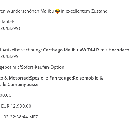
eren wunderschönen Malibu
in excellentem Zustand:
 lautet:
42043299)
l Artikelbezeichnung:
Carthago Malibu VW T4-LR mit Hochdach
42043299
gebot mit 'Sofort-Kaufen-Option
o & Motorrad:Spezielle Fahrzeuge:Reisemobile &
bile:Campingbusse
900,00
: EUR 12.990,00
1.03 22:38:44 MEZ