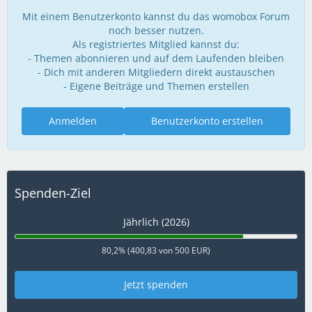
Mit einem Benutzerkonto kannst du das womobox Forum
noch besser nutzen.
Als registriertes Mitglied kannst du:
- Themen abonnieren und auf dem Laufenden bleiben
- Dich mit anderen Mitgliedern direkt austauschen
- Eigene Beiträge und Themen erstellen
Anmelden
Benutzerkonto erstellen
Spenden-Ziel
Jährlich (2026)
80,2% (400,83 von 500 EUR)
Jetzt spenden