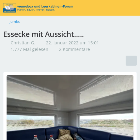
Jumbo
Essecke mit Aussicht…..
Christian G.
22. Januar 2022 um 15:01
1.777 Mal gelesen
2 Kommentare