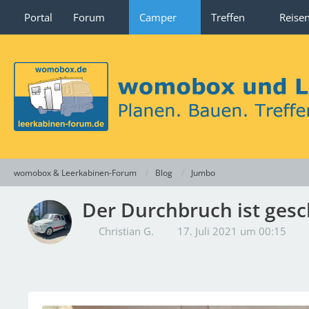
Portal
Forum
Camper
Treffen
Reise
womobox & Leerkabinen-Forum
Blog
Jumbo
Der Durchbruch ist gesc
Christian G.
17. Juli 2021 um 00:15