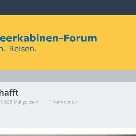
n
hafft
1.625 Mal gelesen
1 Kommentar