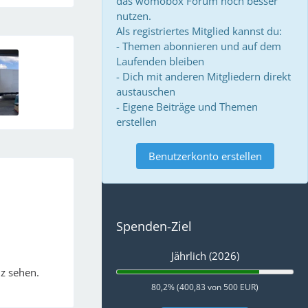
das womobox Forum noch besser
nutzen.
Als registriertes Mitglied kannst du:
- Themen abonnieren und auf dem
Laufenden bleiben
- Dich mit anderen Mitgliedern direkt
austauschen
- Eigene Beiträge und Themen
erstellen
Benutzerkonto erstellen
Spenden-Ziel
Jährlich (2026)
nz sehen.
80,2% (400,83 von 500 EUR)