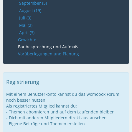
September (5)
August (19)
Juli (3)
Mai (2)
April (3)
Gewichte
Baubesprechung und Aufmaß
Vorüberlegungen und Planung
Registrierung
Mit einem Benutzerkonto kannst du das womobox Forum
noch besser nutzen.
Als registriertes Mitglied kannst du:
- Themen abonnieren und auf dem Laufenden bleiben
- Dich mit anderen Mitgliedern direkt austauschen
- Eigene Beiträge und Themen erstellen