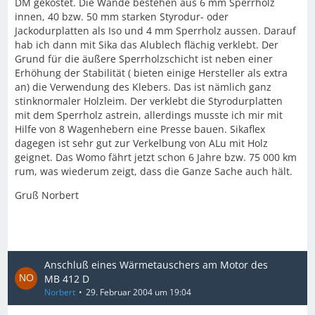
DM gekostet. Die Wände bestehen aus 6 mm Sperrholz
innen, 40 bzw. 50 mm starken Styrodur- oder
Jackodurplatten als Iso und 4 mm Sperrholz aussen. Darauf
hab ich dann mit Sika das Alublech flächig verklebt. Der
Grund für die äußere Sperrholzschicht ist neben einer
Erhöhung der Stabilität ( bieten einige Hersteller als extra
an) die Verwendung des Klebers. Das ist nämlich ganz
stinknormaler Holzleim. Der verklebt die Styrodurplatten
mit dem Sperrholz astrein, allerdings musste ich mir mit
Hilfe von 8 Wagenhebern eine Presse bauen. Sikaflex
dagegen ist sehr gut zur Verkelbung von ALu mit Holz
geignet. Das Womo fährt jetzt schon 6 Jahre bzw. 75 000 km
rum, was wiederum zeigt, dass die Ganze Sache auch hält.
Gruß Norbert
Anschluß eines Wärmetauschers am Motor des
MB 412 D
Norbert
29. Februar 2004 um 19:04