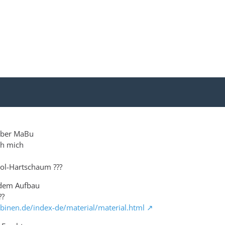
nüber MaBu
ch mich
rol-Hartschaum ???
h dem Aufbau
??
inen.de/index-de/material/material.html