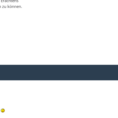
 Erachtens
en zu können.
?