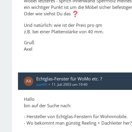
Wobei letzteres - sprich Innenwand Sperrholz meines
ein wichtiger Punkt ist um die Möbel sicher befestig
Oder wie siehst Du das
Und natürlich: wie ist der Preis pro qm
z.B. bei einer Plattenstärke von 40 mm.
Gruß
Axel
Echtglas-Fenster für WoMo etc. ?
axel00
11. Juli 2003 um 19:40
Hallo
bin auf der Suche nach:
- Hersteller von Echtglas-Fenstern für Wohnmobile.
- Wo bekommt man günstig Reeling + Dachleiter her