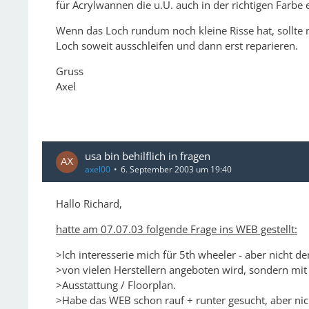
für Acrylwannen die u.U. auch in der richtigen Farbe e
Wenn das Loch rundum noch kleine Risse hat, sollte
Loch soweit ausschleifen und dann erst reparieren.
Gruss
Axel
usa bin behilflich in fragen
axel00
6. September 2003 um 19:40
Hallo Richard,
hatte am 07.07.03 folgende Frage ins WEB gestellt:
>Ich interesserie mich für 5th wheeler - aber nicht de
>von vielen Herstellern angeboten wird, sondern mit 
>Ausstattung / Floorplan.
>Habe das WEB schon rauf + runter gesucht, aber nic