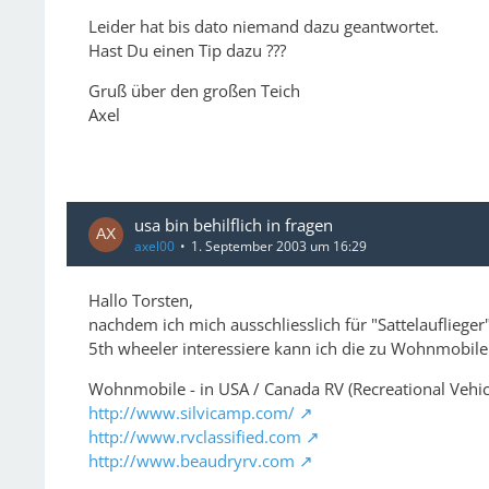
Leider hat bis dato niemand dazu geantwortet.
Hast Du einen Tip dazu ???
Gruß über den großen Teich
Axel
usa bin behilflich in fragen
axel00
1. September 2003 um 16:29
Hallo Torsten,
nachdem ich mich ausschliesslich für "Sattelauflieger
5th wheeler interessiere kann ich die zu Wohnmobil
Wohnmobile - in USA / Canada RV (Recreational Vehicle
http://www.silvicamp.com/
http://www.rvclassified.com
http://www.beaudryrv.com