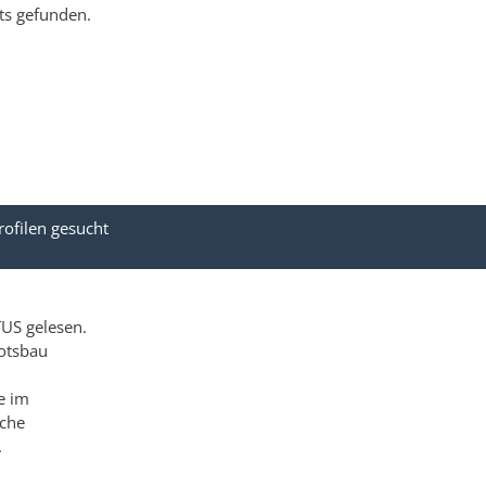
ts gefunden.
rofilen gesucht
US gelesen.
ootsbau
e im
uche
.