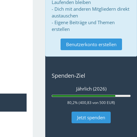
Laufenden bleiben
- Dich mit anderen Mitgliedern direkt
austauschen
- Eigene Beiträge und Themen
erstellen
Benutzerkonto erstellen
Spenden-Ziel
Jährlich (2026)
80,2% (400,83 von 500 EUR)
Jetzt spenden