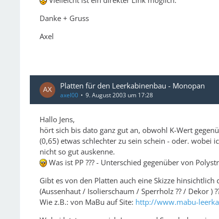
Vielleicht ist ein direkter Link möglich.
Danke + Gruss
Axel
Platten für den Leerkabinenbau - Monopan
axel00
9. August 2003 um 17:28
Hallo Jens,
hört sich bis dato ganz gut an, obwohl K-Wert gege
(0,65) etwas schlechter zu sein schein - oder. wobei i
nicht so gut auskenne.
Was ist PP ??? - Unterschied gegenüber von Polyst
Gibt es von den Platten auch eine Skizze hinsichtlic
(Aussenhaut / Isolierschaum / Sperrholz ?? / Dekor ) ?
Wie z.B.: von MaBu auf Site:
http://www.mabu-leerkab