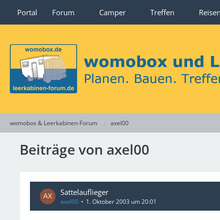
Portal
Forum
Camper
Treffen
Reise
womobox & Leerkabinen-Forum
axel00
Beiträge von axel00
Sattelauflieger
axel00
1. Oktober 2003 um 20:01