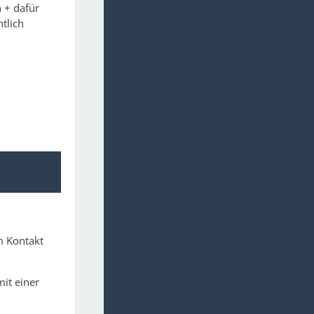
 + dafür
tlich
m Kontakt
mit einer