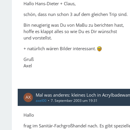
Hallo Hans-Dieter + Claus,
schön, dass nun schon 3 auf dem gleichen Trip sind.
Bin neugierig was Du von MaBu zu berichten hast,
hoffe es klappt alles so wie Du es Dir wünschst
und vorstellst.
+ natürlich wären Bilder interessant.
Gruß
Axel
Mal was anderes: kleines Loch in Acrylbadewan
axel00
7. September 2003 um 19:31
Hallo
frag im Sanitär-Fachgroßhandel nach. Es gibt speziell