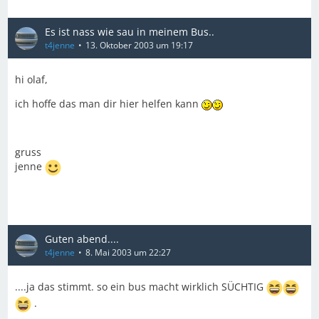
Es ist nass wie sau in meinem Bus..
t4jenne
13. Oktober 2003 um 19:17
hi olaf,
ich hoffe das man dir hier helfen kann
gruss
jenne
Guten abend....
t4jenne
8. Mai 2003 um 22:27
....ja das stimmt. so ein bus macht wirklich SÜCHTIG
.