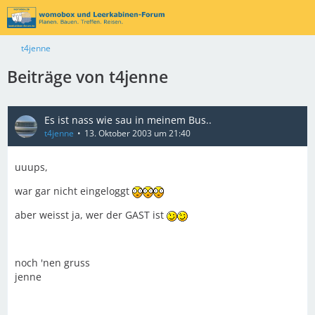
t4jenne
Beiträge von t4jenne
Es ist nass wie sau in meinem Bus..
t4jenne
13. Oktober 2003 um 21:40
uuups,
war gar nicht eingeloggt
aber weisst ja, wer der GAST ist
noch 'nen gruss
jenne