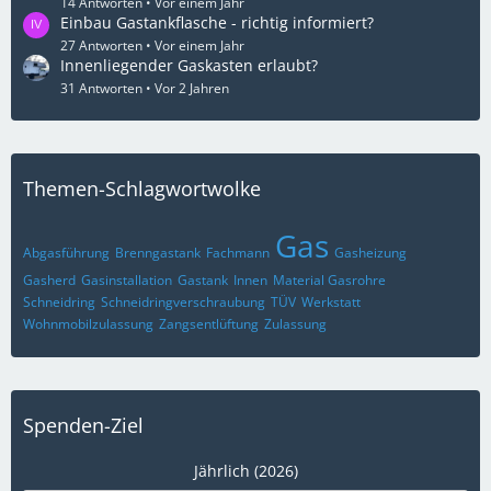
14 Antworten
Vor einem Jahr
Einbau Gastankflasche - richtig informiert?
27 Antworten
Vor einem Jahr
Innenliegender Gaskasten erlaubt?
31 Antworten
Vor 2 Jahren
Themen-Schlagwortwolke
Gas
Abgasführung
Brenngastank
Fachmann
Gasheizung
Gasherd
Gasinstallation
Gastank
Innen
Material Gasrohre
Schneidring
Schneidringverschraubung
TÜV
Werkstatt
Wohnmobilzulassung
Zangsentlüftung
Zulassung
Spenden-Ziel
Jährlich (2026)