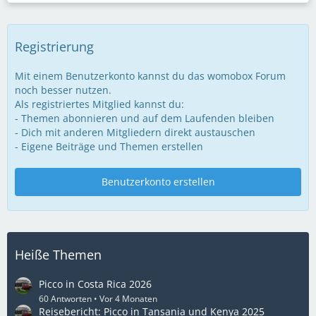
Registrierung
Mit einem Benutzerkonto kannst du das womobox Forum
noch besser nutzen.
Als registriertes Mitglied kannst du:
- Themen abonnieren und auf dem Laufenden bleiben
- Dich mit anderen Mitgliedern direkt austauschen
- Eigene Beiträge und Themen erstellen
Benutzerkonto erstellen
Heiße Themen
Picco in Costa Rica 2026
60 Antworten
Vor 4 Monaten
Reisebericht: Picco in Tansania und Kenya 2025