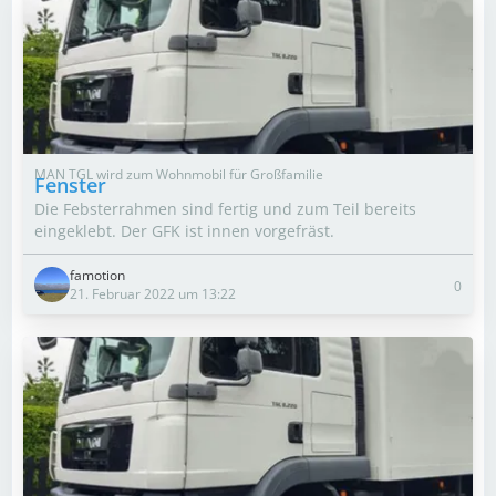
MAN TGL wird zum Wohnmobil für Großfamilie
Fenster
Die Febsterrahmen sind fertig und zum Teil bereits
eingeklebt. Der GFK ist innen vorgefräst.
famotion
0
21. Februar 2022 um 13:22