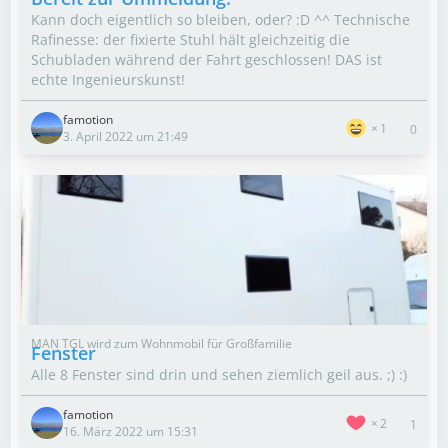
Kann doch eigentlich so bleiben, oder? :D ^^ Technische
Rafinesse: der fixierte Stuhl hält gleichzeitig die
Schubladen während der Fahrt geschlossen! DAS ist
echte Ingenieurskunst!
famotion
1
0
3. April 2022 um 21:49
MAN TGL wird zum Wohnmobil für Großfamilie
Fenster
Alle 8 Fenster sind drin und sehen ziemlich geil aus. ;) :)
famotion
2
1
16. März 2022 um 15:31