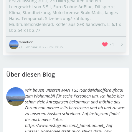
Erstzulassung 2012, 230 kkm gelaufen und ein
Leergewicht von 5,5 t, Euro 5 ohne AdBlue, Diffsperre,
Klima, Standheizung, Motorbremse BrakeMatic, langes
Haus, Tempomat, Sitzeheizung/-kühlung,
Multifunktionslenkrad. Koffer aus GFK-Sandwich, L: 6,1 x
B: 2,54 x H: 2,77
famotion
1
2
21. Februar 2022 um 08:35
Über diesen Blog
Wir bauen unseren MAN TGL (Sandwichkofferaufbau)
zum Wohnmobil für sechs Personen um. Ich habe hier
schon viele Anregungen bekommen und möchte das
Forum nun meinerseits bereichern und ab und zu was
zu unserem Ausbau schreiben. Auf Instagram findet
ihr noch mehr Fotos:
https://www.instagram.com/_famotion.net_ Auf
unserer Homepage steht auch etwas dazu, bzw.