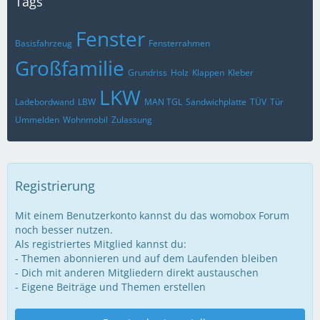
Tags
Fenster
Basisfahrzeug
Fensterrahmen
Großfamilie
Grundriss
Holz
Klappen
Kleber
LKW
Ladebordwand
LBW
MAN TGL
Sandwichplatte
TÜV
Tür
Ummelden
Wohnmobil
Zulassung
Registrierung
Mit einem Benutzerkonto kannst du das womobox Forum
noch besser nutzen.
Als registriertes Mitglied kannst du:
- Themen abonnieren und auf dem Laufenden bleiben
- Dich mit anderen Mitgliedern direkt austauschen
- Eigene Beiträge und Themen erstellen