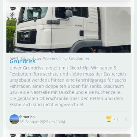
MAN TGL wird zum Wohnmobil für Großfamilie
Grundriss
Unser Grundriss, erstellt mit SketchUp. Wir haben 5
Festbetten (fürs sechste und siebte muss der Essbereich
umgebaut werden), hinten eine Fahrradgarage für sechs
Fahrräder, einen doppelten Boden für Tanks, Stauraum
usw, eine Nasszelle mit Dusche und eine Küchenzeile.
Die geplanten Oberschränke über den Betten und dem
Essbereich sind nicht eingezeichnet.
famotion
1
0
25. Februar 2022 um 13:04