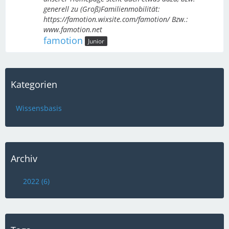
generell zu (Groß)Familienmobilität:
https://famotion.wixsite.com/famotion/ Bzw.:
www.famotion.net
famotion
Junior
Kategorien
Wissensbasis
Archiv
2022 (6)