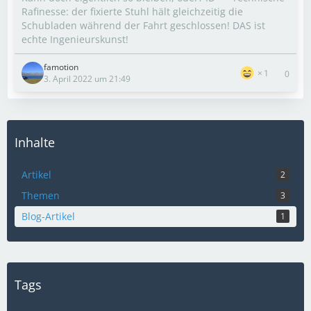
Rafinesse: der fixierte Stuhl hält gleichzeitig die
Schubladen während der Fahrt geschlossen! DAS ist
echte Ingenieurskunst!
famotion
1
0
3. April 2022 um 21:49
Inhalte
Artikel
2
Themen
3
Blog-Artikel
1
Tags