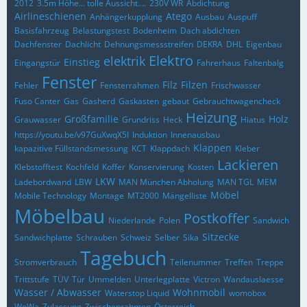
2012
3.5m Höhe… tolle Aussicht….
230V WR
Abdichtung
Airlineschienen
Atego
Anhängerkupplung
Ausbau
Auspuff
Basisfahrzeug
Belastungstest
Bodenheim
Dach abdichten
Dachfenster
Dachlicht
Dehnungsmessstreifen
DEKRA
DHL
Eigenbau
Elektro
elektrik
Einstieg
Eingangstür
Fahrerhaus
Faltenbalg
Fenster
Filz
Filzen
Fehler
Fensterrahmen
Frischwasser
Fuso Canter
Gas
Gasherd
Gaskasten
gebaut
Gebrauchtwagencheck
Heizung
Großfamilie
Holz
Grauwasser
Grundriss
Heck
Hiatus
https://youtu.be/v97GuXwqX5I
Induktion
Innenausbau
Klappen
kapazitive Füllstandsmessung
KCT
Klappdach
Kleber
Lackieren
Klebstofftest
Kochfeld
Koffer
Konservierung
Kosten
LKW
Ladebordwand
LBW
MAN München Abholung
MAN TGL
MEM
Möbel
Mobile Technology
Montage
MT2000
Mängelliste
Möbelbau
Postkoffer
Niederlande
Polen
Sandwich
Sitzecke
Sandwichplatte
Schrauben
Schweiz
Selber
Sika
Tagebuch
Stromverbrauch
Teilenummer
Treffen
Treppe
Trittstufe
TÜV
Tür
Ummelden
Unterlegplatte
Victron
Wandauslaesse
Wasser / Abwasser
Wohnmobil
Waterstop Liquid
womobox
WoWa
Zulassung
Zwischenrahmen
Österreich