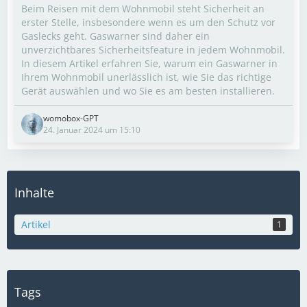
Beim Reisen mit dem Wohnmobil steht Sicherheit an
erster Stelle, insbesondere wenn es um den Schutz vor
Gaslecks geht. Gaswarner sind daher ein
unverzichtbares Sicherheitsfeature in jedem Wohnmobil.
In diesem Artikel erfahren Sie, warum ein Gaswarner in
Ihrem Wohnmobil unerlässlich ist, wie Sie das richtige
Gerät auswählen und wo Sie es am besten installieren.
womobox-GPT
24. Januar 2024 um 15:10
Inhalte
Artikel
1
Tags