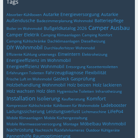
Tags
Autarke Energieversorgung
Autarkie
Absorber-Kühlboxen
Außendusche
Batteriepflege
Badezimmerplanung Wohnmobil
Camper Ausbau
Bußgeldkatalog 2026
Boiler im Wohnmobil
Camper Elektrik
Camping Klimaanlagen
Camping Komfort
Camping Kühlschränke
Dachklimaanlagen
Dieselheizung
DIY Wohnmobil
Durchlauferhitzer Wohnmobil
Einwintern
Effiziente Kühlung unterwegs
Elektroheizung
Energieeffizienz im Wohnmobil
Energieeffizienz Wohnmobil
Entsorgung Kassettentoiletten
Fahrzeugdiagnose
Flexibilität
Erfahrungen Toiletten
Gasleck
Gasprüfung
Frische Luft im Wohnmobil
Holzbehandlung Wohnmobil
Holz beizen
Holz lackieren
Holz wachsen
Holz ölen
Hygienische Toiletten
Infrarotheizung
Installation
Isolierung
Komfort
Kaufberatung
Ladebooster
Kompressor-Kühlschränke
Kühlboxen für Wohnmobile
Ladungssicherung
Leistungsverlust
LiFePo4
Lichtmaschine
Mobile Klimaanlagen
Mobile Küchengestaltung
Möbelbau Wohnmobil
Mobile Warmwasserversorgung
Montage
Nachrüstung
Nachtsicht Rückfahrkameras
Outdoor Kühlgeräte
Pannenhilfe
Raumoptimierung