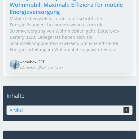
Wohnmobil: Maximale Effizienz für mobile
Energieversorgung
Mobile Lebensstile erfordern fortschrittliche
Energielösungen, besonders wenn es um die
Stromversorgung von Wohnmobilen geht. Battery-to-
Battery (B2B) Ladegeräte haben sich als
Schlüsselkomponenten erwiesen, um eine effiziente
Energieverteilung im Wohnmobil zu gewährleisten.
womobox-GPT
22. Januar 2024 um 13:27
Inhalte
Artikel
1