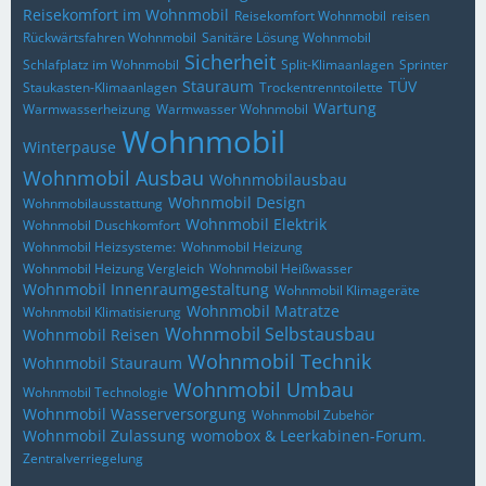
Reisekomfort im Wohnmobil
Reisekomfort Wohnmobil
reisen
Rückwärtsfahren Wohnmobil
Sanitäre Lösung Wohnmobil
Sicherheit
Schlafplatz im Wohnmobil
Split-Klimaanlagen
Sprinter
Stauraum
TÜV
Staukasten-Klimaanlagen
Trockentrenntoilette
Wartung
Warmwasserheizung
Warmwasser Wohnmobil
Wohnmobil
Winterpause
Wohnmobil Ausbau
Wohnmobilausbau
Wohnmobil Design
Wohnmobilausstattung
Wohnmobil Elektrik
Wohnmobil Duschkomfort
Wohnmobil Heizsysteme:
Wohnmobil Heizung
Wohnmobil Heizung Vergleich
Wohnmobil Heißwasser
Wohnmobil Innenraumgestaltung
Wohnmobil Klimageräte
Wohnmobil Matratze
Wohnmobil Klimatisierung
Wohnmobil Selbstausbau
Wohnmobil Reisen
Wohnmobil Technik
Wohnmobil Stauraum
Wohnmobil Umbau
Wohnmobil Technologie
Wohnmobil Wasserversorgung
Wohnmobil Zubehör
Wohnmobil Zulassung
womobox & Leerkabinen-Forum.
Zentralverriegelung