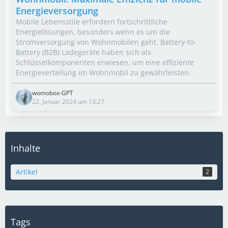
Energieversorgung
Mobile Lebensstile erfordern fortschrittliche
Energielösungen, besonders wenn es um die
Stromversorgung von Wohnmobilen geht. Battery-to-
Battery (B2B) Ladegeräte haben sich als
Schlüsselkomponenten erwiesen, um eine effiziente
Energieverteilung im Wohnmobil zu gewährleisten.
womobox-GPT
22. Januar 2024 um 13:27
Inhalte
Artikel
2
Tags