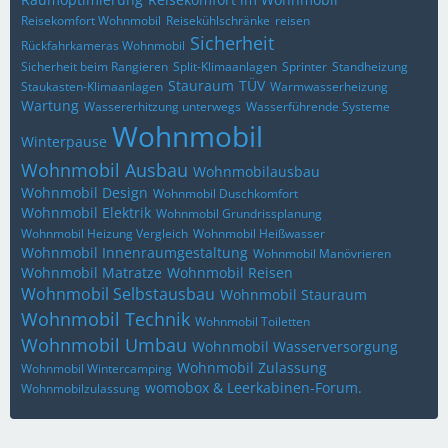
Reisekomfort Wohnmobil
Reisekühlschränke
reisen
Sicherheit
Rückfahrkameras Wohnmobil
Sicherheit beim Rangieren
Split-Klimaanlagen
Sprinter
Standheizung
Stauraum
TÜV
Staukasten-Klimaanlagen
Warmwasserheizung
Wartung
Wassererhitzung unterwegs
Wasserführende Systeme
Wohnmobil
Winterpause
Wohnmobil Ausbau
Wohnmobilausbau
Wohnmobil Design
Wohnmobil Duschkomfort
Wohnmobil Elektrik
Wohnmobil Grundrissplanung
Wohnmobil Heizung Vergleich
Wohnmobil Heißwasser
Wohnmobil Innenraumgestaltung
Wohnmobil Manövrieren
Wohnmobil Matratze
Wohnmobil Reisen
Wohnmobil Selbstausbau
Wohnmobil Stauraum
Wohnmobil Technik
Wohnmobil Toiletten
Wohnmobil Umbau
Wohnmobil Wasserversorgung
Wohnmobil Zulassung
Wohnmobil Wintercamping
womobox & Leerkabinen-Forum.
Wohnmobilzulassung