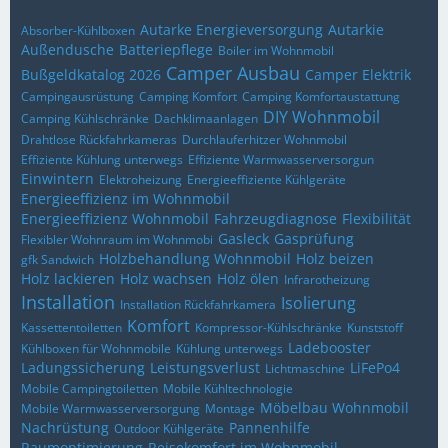
Autarke Energieversorgung
Autarkie
Absorber-Kühlboxen
Außendusche
Batteriepflege
Boiler im Wohnmobil
Camper Ausbau
Bußgeldkatalog 2026
Camper Elektrik
Campingausrüstung
Camping Komfort
Camping Komfortaustattung
DIY Wohnmobil
Camping Kühlschränke
Dachklimaanlagen
Drahtlose Rückfahrkameras
Durchlauferhitzer Wohnmobil
Effiziente Kühlung unterwegs
Effiziente Warmwasserversorgun
Einwintern
Elektroheizung
Energieeffiziente Kühlgeräte
Energieeffizienz im Wohnmobil
Energieeffizienz Wohnmobil
Fahrzeugdiagnose
Flexibilität
Gasleck
Gasprüfung
Flexibler Wohnraum im Wohnmobi
Holzbehandlung Wohnmobil
Holz beizen
gfk Sandwich
Holz lackieren
Holz wachsen
Holz ölen
Infrarotheizung
Installation
Isolierung
Installation Rückfahrkamera
Komfort
Kassettentoiletten
Kompressor-Kühlschränke
Kunststoff
Ladebooster
Kühlboxen für Wohnmobile
Kühlung unterwegs
Ladungssicherung
Leistungsverlust
LiFePo4
Lichtmaschine
Mobile Campingtoiletten
Mobile Kühltechnologie
Möbelbau Wohnmobil
Mobile Warmwasserversorgung
Montage
Nachrüstung
Pannenhilfe
Outdoor Kühlgeräte
Raumoptimierung
Reisekomfort im Wohnmobil