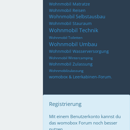
Wohnmobil Matratze
Wohnmobil Reisen
Wohnmobil Selbstausbau
Wohnmobil Stauraum
Wohnmobil Technik
Wohnmobil Toiletten
Wohnmobil Umbau
Wohnmobil Wasserversorgung
Wohnmobil Wintercamping
Wohnmobil Zulassung
Wohnmobilzulassung
womobox & Leerkabinen-Forum.
Registrierung
Mit einem Benutzerkonto kannst du
das womobox Forum noch besser
nutzen.