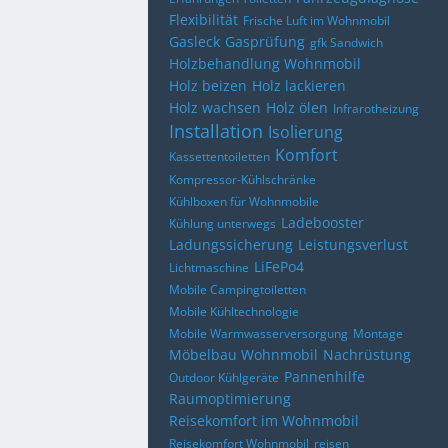
Flexibilität
Frische Luft im Wohnmobil
Gasleck
Gasprüfung
gfk Sandwich
Holzbehandlung Wohnmobil
Holz beizen
Holz lackieren
Holz wachsen
Holz ölen
Infrarotheizung
Installation
Isolierung
Komfort
Kassettentoiletten
Kompressor-Kühlschränke
Kühlboxen für Wohnmobile
Ladebooster
Kühlung unterwegs
Ladungssicherung
Leistungsverlust
LiFePo4
Lichtmaschine
Mobile Campingtoiletten
Mobile Kühltechnologie
Mobile Warmwasserversorgung
Montage
Möbelbau Wohnmobil
Nachrüstung
Pannenhilfe
Outdoor Kühlgeräte
Raumoptimierung
Reisekomfort im Wohnmobil
Reisekomfort Wohnmobil
reisen