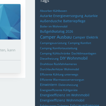
Tags
Absorber-Kühlboxen
Autarke Energieversorgung
Autarkie
Außendusche
Batteriepflege
Boiler im Wohnmobil
Bußgeldkatalog 2026
Camper Ausbau
Camper Elektrik
Campingausrüstung
Camping Komfort
Camping Komfortaustattung
lten, kann
Camping Kühlschränke
Dachklimaanlagen
DIY Wohnmobil
Dieselheizung
Drahtlose Rückfahrkameras
Durchlauferhitzer Wohnmobil
Effiziente Kühlung unterwegs
Effiziente Warmwasserversorgun
Einwintern
Elektroheizung
Energieeffiziente Kühlgeräte
Energieeffizienz im Wohnmobil
Energieeffizienz Wohnmobil
Fahrzeugdiagnose
Erfahrungen Toiletten