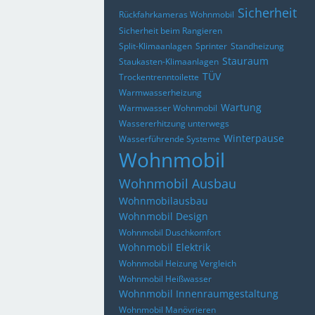
Sicherheit
Rückfahrkameras Wohnmobil
Sicherheit beim Rangieren
Split-Klimaanlagen
Sprinter
Standheizung
Stauraum
Staukasten-Klimaanlagen
TÜV
Trockentrenntoilette
Warmwasserheizung
Wartung
Warmwasser Wohnmobil
Wassererhitzung unterwegs
Winterpause
Wasserführende Systeme
Wohnmobil
Wohnmobil Ausbau
Wohnmobilausbau
Wohnmobil Design
Wohnmobil Duschkomfort
Wohnmobil Elektrik
Wohnmobil Heizung Vergleich
Wohnmobil Heißwasser
Wohnmobil Innenraumgestaltung
Wohnmobil Manövrieren