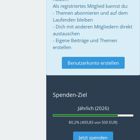
Als registriertes Mitglied kannst du:
- Themen abonnieren und auf dem
Laufenden bleiben
- Dich mit anderen Mitgliedern direkt
austauschen
- Eigene Beiträge und Themen
erstellen
Benutzerkonto erstellen
Spenden-Ziel
Jährlich (2026)
80,2% (400,83 von 500 EUR)
Jetzt spenden