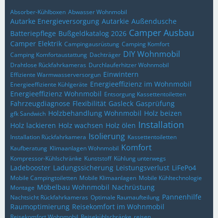
Absorber-Kühlboxen
Abwasser Wohnmobil
Autarke Energieversorgung
Autarkie
Außendusche
Camper Ausbau
Batteriepflege
Bußgeldkatalog 2026
Camper Elektrik
Campingausrüstung
Camping Komfort
DIY Wohnmobil
Camping Komfortaustattung
Dachträger
Drahtlose Rückfahrkameras
Durchlauferhitzer Wohnmobil
Einwintern
Effiziente Warmwasserversorgun
Energieeffizienz im Wohnmobil
Energieeffiziente Kühlgeräte
Energieeffizienz Wohnmobil
Entsorgung Kassettentoiletten
Fahrzeugdiagnose
Flexibilität
Gasleck
Gasprüfung
Holzbehandlung Wohnmobil
Holz beizen
gfk Sandwich
Installation
Holz lackieren
Holz wachsen
Holz ölen
Isolierung
Installation Rückfahrkamera
Kassettentoiletten
Komfort
Kaufberatung
Klimaanlagen Wohnmobil
Kompressor-Kühlschränke
Kunststoff
Kühlung unterwegs
Ladebooster
Ladungssicherung
Leistungsverlust
LiFePo4
Mobile Campingtoiletten
Mobile Klimaanlagen
Mobile Kühltechnologie
Möbelbau Wohnmobil
Nachrüstung
Montage
Pannenhilfe
Nachtsicht Rückfahrkameras
Optimale Raumaufteilung
Raumoptimierung
Reisekomfort im Wohnmobil
Reisekomfort Wohnmobil
Reisekühlschränke
reisen