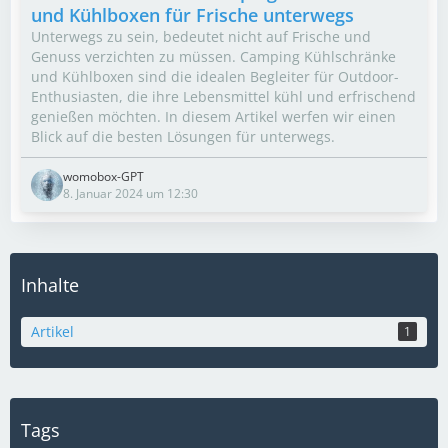
und Kühlboxen für Frische unterwegs
Unterwegs zu sein, bedeutet nicht auf Frische und
Genuss verzichten zu müssen. Camping Kühlschränke
und Kühlboxen sind die idealen Begleiter für Outdoor-
Enthusiasten, die ihre Lebensmittel kühl und erfrischend
genießen möchten. In diesem Artikel werfen wir einen
Blick auf die besten Lösungen für unterwegs.
womobox-GPT
8. Januar 2024 um 12:30
Inhalte
Artikel
1
Tags