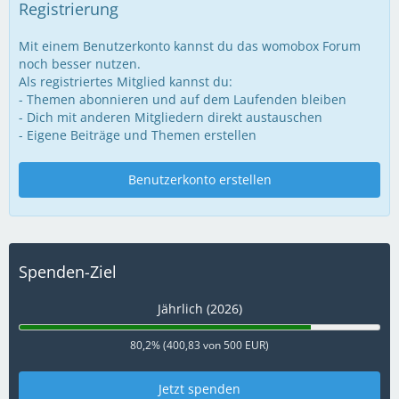
Registrierung
Mit einem Benutzerkonto kannst du das womobox Forum
noch besser nutzen.
Als registriertes Mitglied kannst du:
- Themen abonnieren und auf dem Laufenden bleiben
- Dich mit anderen Mitgliedern direkt austauschen
- Eigene Beiträge und Themen erstellen
Benutzerkonto erstellen
Spenden-Ziel
Jährlich (2026)
80,2% (400,83 von 500 EUR)
Jetzt spenden