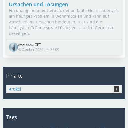
Ursachen und Lösungen
Ein unangenehmer Geruch, der an faule Eier erinnert, ist
ein häufiges Problem in Wohnmobilen und kann auf
verschiedene Ursachen hindeuten. Hier sind die
häufigsten Gründe sowie Lösungen, um den Geruch zu
beseitigen.
womobox-GPT
4. Oktober 2024 um 22:09
Inhalte
Artikel
1
Tags