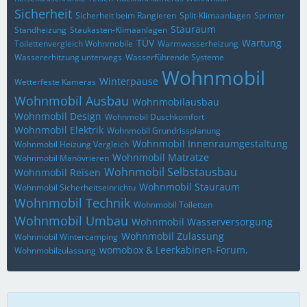
Sicherheit
Sicherheit beim Rangieren
Split-Klimaanlagen
Sprinter
Stauraum
Standheizung
Staukasten-Klimaanlagen
TÜV
Wartung
Toilettenvergleich Wohnmobile
Warmwasserheizung
Wassererhitzung unterwegs
Wasserführende Systeme
Wohnmobil
Winterpause
Wetterfeste Kameras
Wohnmobil Ausbau
Wohnmobilausbau
Wohnmobil Design
Wohnmobil Duschkomfort
Wohnmobil Elektrik
Wohnmobil Grundrissplanung
Wohnmobil Innenraumgestaltung
Wohnmobil Heizung Vergleich
Wohnmobil Matratze
Wohnmobil Manövrieren
Wohnmobil Selbstausbau
Wohnmobil Reisen
Wohnmobil Stauraum
Wohnmobil Sicherheitseinrichtu
Wohnmobil Technik
Wohnmobil Toiletten
Wohnmobil Umbau
Wohnmobil Wasserversorgung
Wohnmobil Zulassung
Wohnmobil Wintercamping
womobox & Leerkabinen-Forum.
Wohnmobilzulassung