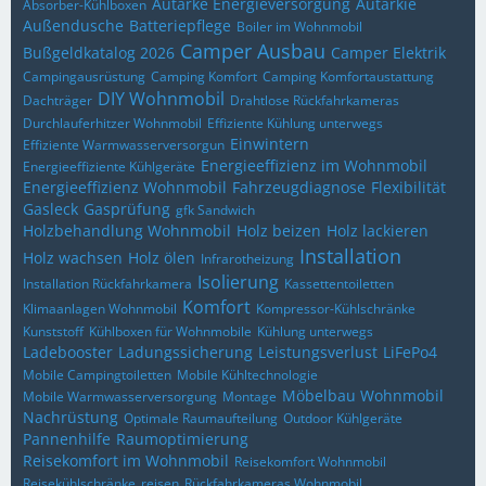
Autarke Energieversorgung
Autarkie
Absorber-Kühlboxen
Außendusche
Batteriepflege
Boiler im Wohnmobil
Camper Ausbau
Bußgeldkatalog 2026
Camper Elektrik
Campingausrüstung
Camping Komfort
Camping Komfortaustattung
DIY Wohnmobil
Dachträger
Drahtlose Rückfahrkameras
Durchlauferhitzer Wohnmobil
Effiziente Kühlung unterwegs
Einwintern
Effiziente Warmwasserversorgun
Energieeffizienz im Wohnmobil
Energieeffiziente Kühlgeräte
Energieeffizienz Wohnmobil
Fahrzeugdiagnose
Flexibilität
Gasleck
Gasprüfung
gfk Sandwich
Holzbehandlung Wohnmobil
Holz beizen
Holz lackieren
Installation
Holz wachsen
Holz ölen
Infrarotheizung
Isolierung
Installation Rückfahrkamera
Kassettentoiletten
Komfort
Klimaanlagen Wohnmobil
Kompressor-Kühlschränke
Kunststoff
Kühlboxen für Wohnmobile
Kühlung unterwegs
Ladebooster
Ladungssicherung
Leistungsverlust
LiFePo4
Mobile Campingtoiletten
Mobile Kühltechnologie
Möbelbau Wohnmobil
Mobile Warmwasserversorgung
Montage
Nachrüstung
Optimale Raumaufteilung
Outdoor Kühlgeräte
Pannenhilfe
Raumoptimierung
Reisekomfort im Wohnmobil
Reisekomfort Wohnmobil
Reisekühlschränke
reisen
Rückfahrkameras Wohnmobil