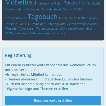
Möbelbau
Postkoffer
Niederlande
Polen
Sandwich
Sitzecke
Sandwichplatte
Schrauben
Schweiz
Selber
Sika
Tagebuch
Stromverbrauch
Teilenummer
Treffen
Treppe
Trittstufe
TÜV
Tür
Ummelden
Unterlegplatte
Victron
Wandauslaesse
Wasser / Abwasser
Wohnmobil
Waterstop Liquid
womobox
WoWa
Zulassung
Zwischenrahmen
Österreich
Registrierung
Mit einem Benutzerkonto kannst du das womobox Forum
noch besser nutzen.
Als registriertes Mitglied kannst du:
- Themen abonnieren und auf dem Laufenden bleiben
- Dich mit anderen Mitgliedern direkt austauschen
- Eigene Beiträge und Themen erstellen
Benutzerkonto erstellen