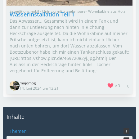
Expeditionsmobil - Unimog mit abnehmbarer Wohnkabine aus Holz
Wasserinstallation Teil 1
Das Abwasser... Gesammelt wird in einem Tank und
dann zur Entleerung nach hinten in Richtung
Heckschräge ausgeleitet. Da die Wohnkabine auf meiner
Pritsche aufgesetzt ist, kann ich nicht einfach Löcher
nach unten bohren, um dort Wasser abzulassen. Vom
Bootszubehör habe ich mir einen Tankanschluss gekauft:
[URL:https://show.picr.de/46972082yj.jpg.html] Der
Auslass in der Heckschräge hinten links - Löcher
vorgebohrt für Entleerung und Belüftung:…
majomog
3
0
14. Juni 2024 um 13:21
Inhalte
Themen
1