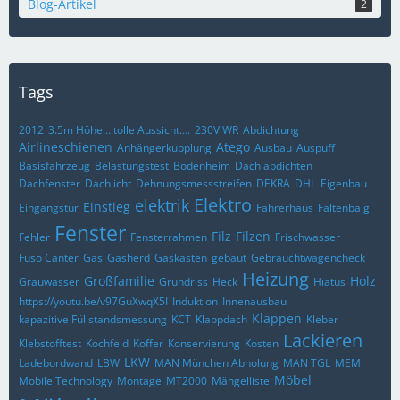
Blog-Artikel
2
Tags
2012
3.5m Höhe… tolle Aussicht….
230V WR
Abdichtung
Airlineschienen
Atego
Anhängerkupplung
Ausbau
Auspuff
Basisfahrzeug
Belastungstest
Bodenheim
Dach abdichten
Dachfenster
Dachlicht
Dehnungsmessstreifen
DEKRA
DHL
Eigenbau
Elektro
elektrik
Einstieg
Eingangstür
Fahrerhaus
Faltenbalg
Fenster
Filz
Filzen
Fehler
Fensterrahmen
Frischwasser
Fuso Canter
Gas
Gasherd
Gaskasten
gebaut
Gebrauchtwagencheck
Heizung
Großfamilie
Holz
Grauwasser
Grundriss
Heck
Hiatus
https://youtu.be/v97GuXwqX5I
Induktion
Innenausbau
Klappen
kapazitive Füllstandsmessung
KCT
Klappdach
Kleber
Lackieren
Klebstofftest
Kochfeld
Koffer
Konservierung
Kosten
LKW
Ladebordwand
LBW
MAN München Abholung
MAN TGL
MEM
Möbel
Mobile Technology
Montage
MT2000
Mängelliste