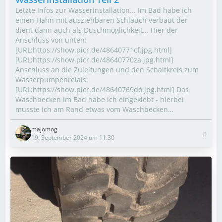
Letzte Infos zur Wasserinstallation... Im Bad habe ich
einen Hahn mit ausziehbaren Schlauch verbaut der
dient dann auch als Duschmöglichkeit... Hier der
Anschluss von unten:
[URL:https://show.picr.de/48640771cf.jpg.html]
[URL:https://show.picr.de/48640770za.jpg.html]
Anschluss an die Zuleitungen und den Schaltkreis zum
Wasserpumpenrelais:
[URL:https://show.picr.de/48640769do.jpg.html] Das
Waschbecken im Bad habe ich eingeklebt - hierbei
musste ich am Rand etwas vom Waschbecken…
majomog
0
19. September 2024 um 11:30