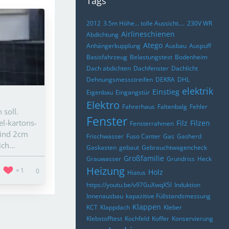
Tags
2012
3.5m Höhe… tolle Aussicht….
230V WR
Airlineschienen
Abdichtung
Atego
Anhängerkupplung
Ausbau
Auspuff
Basisfahrzeug
Belastungstest
Bodenheim
Dach abdichten
Dachfenster
Dachlicht
Dehnungsmessstreifen
DEKRA
DHL
elektrik
Einstieg
Eigenbau
Eingangstür
Elektro
Fahrerhaus
Faltenbalg
Fehler
 soll.
Fenster
l-kartons-
Filz
Filzen
Fensterrahmen
sind 2cm
Frischwasser
Fuso Canter
Gas
Gasherd
lich…
Gaskasten
gebaut
Gebrauchtwagencheck
Großfamilie
Grauwasser
Grundriss
Heck
Heizung
1
0
Holz
Hiatus
https://youtu.be/v97GuXwqX5I
Induktion
Innenausbau
kapazitive Füllstandsmessung
Klappen
KCT
Klappdach
Kleber
Klebstofftest
Kochfeld
Koffer
Konservierung