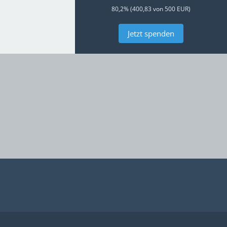
80,2% (400,83 von 500 EUR)
Jetzt spenden