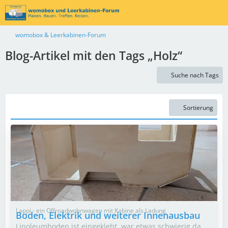
womobox & Leerkabinen-Forum
Blog-Artikel mit den Tags „Holz“
Suche nach Tags
Sortierung
Lappi - ein Offroadwohnwagen mit Kabine als Ladung
Boden, Elektrik und weiterer Innenausbau
Linoleumboden ist eingeklebt, war etwas schwierig da