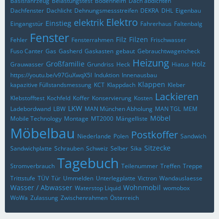
Basisfahrzeug
Belastungstest
Bodenheim
Dach abdichten
Dachfenster
Dachlicht
Dehnungsmessstreifen
DEKRA
DHL
Eigenbau
Elektro
elektrik
Einstieg
Eingangstür
Fahrerhaus
Faltenbalg
Fenster
Filz
Filzen
Fehler
Fensterrahmen
Frischwasser
Fuso Canter
Gas
Gasherd
Gaskasten
gebaut
Gebrauchtwagencheck
Heizung
Großfamilie
Holz
Grauwasser
Grundriss
Heck
Hiatus
https://youtu.be/v97GuXwqX5I
Induktion
Innenausbau
Klappen
kapazitive Füllstandsmessung
KCT
Klappdach
Kleber
Lackieren
Klebstofftest
Kochfeld
Koffer
Konservierung
Kosten
LKW
Ladebordwand
LBW
MAN München Abholung
MAN TGL
MEM
Möbel
Mobile Technology
Montage
MT2000
Mängelliste
Möbelbau
Postkoffer
Niederlande
Polen
Sandwich
Sitzecke
Sandwichplatte
Schrauben
Schweiz
Selber
Sika
Tagebuch
Stromverbrauch
Teilenummer
Treffen
Treppe
Trittstufe
TÜV
Tür
Ummelden
Unterlegplatte
Victron
Wandauslaesse
Wasser / Abwasser
Wohnmobil
Waterstop Liquid
womobox
WoWa
Zulassung
Zwischenrahmen
Österreich