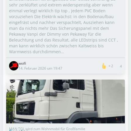
sehr zerklüftet und extrem widerspenstig aber wenn
einmal verlegt wirklich tip top , jedem PVC Boden
vorzuziehen Die Elektrik wächst: in den Bodenaufbau
eingefräst und nachher verspachtelt, Ausziehen kann
man da nichts mehr Das Sicherungspanel mit dem
Pekaway Vanpi der Dimmy von Pekaway für die
Beleuchtung und das Resultat, alle LEDstrips sind CCT ,
man kann wirklich schön zwischen Kaltweiss bis
Warmweiss durchdimmen…
woifi
2
4
14. Februar 2026 um 19:47
MAN TGL wird zum Wohnmobil für Großfamilie