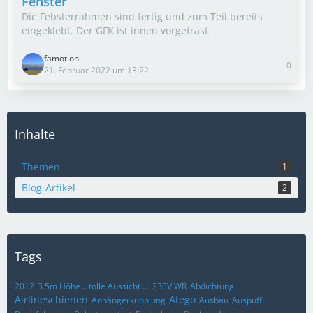
Fenster
Die Febsterrahmen sind fertig und zum Teil bereits
eingeklebt. Der GFK ist innen vorgefräst.
famotion
0
21. Februar 2022 um 13:22
Inhalte
Themen
1
Blog-Artikel
2
Tags
2012
3.5m Höhe… tolle Aussicht….
230V WR
Abdichtung
Airlineschienen
Atego
Anhängerkupplung
Ausbau
Auspuff