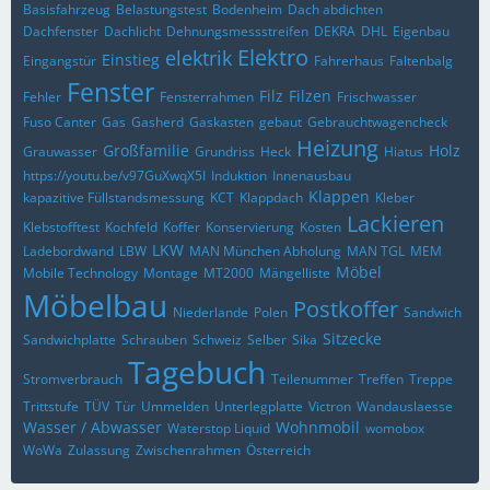
Basisfahrzeug
Belastungstest
Bodenheim
Dach abdichten
Dachfenster
Dachlicht
Dehnungsmessstreifen
DEKRA
DHL
Eigenbau
Elektro
elektrik
Einstieg
Eingangstür
Fahrerhaus
Faltenbalg
Fenster
Filz
Filzen
Fehler
Fensterrahmen
Frischwasser
Fuso Canter
Gas
Gasherd
Gaskasten
gebaut
Gebrauchtwagencheck
Heizung
Großfamilie
Holz
Grauwasser
Grundriss
Heck
Hiatus
https://youtu.be/v97GuXwqX5I
Induktion
Innenausbau
Klappen
kapazitive Füllstandsmessung
KCT
Klappdach
Kleber
Lackieren
Klebstofftest
Kochfeld
Koffer
Konservierung
Kosten
LKW
Ladebordwand
LBW
MAN München Abholung
MAN TGL
MEM
Möbel
Mobile Technology
Montage
MT2000
Mängelliste
Möbelbau
Postkoffer
Niederlande
Polen
Sandwich
Sitzecke
Sandwichplatte
Schrauben
Schweiz
Selber
Sika
Tagebuch
Stromverbrauch
Teilenummer
Treffen
Treppe
Trittstufe
TÜV
Tür
Ummelden
Unterlegplatte
Victron
Wandauslaesse
Wasser / Abwasser
Wohnmobil
Waterstop Liquid
womobox
WoWa
Zulassung
Zwischenrahmen
Österreich