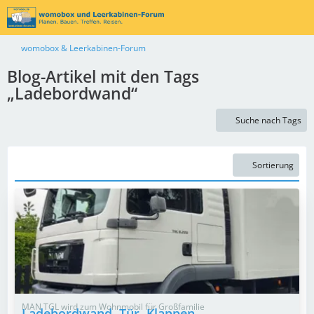
womobox & Leerkabinen-Forum
Blog-Artikel mit den Tags
„Ladebordwand“
Suche nach Tags
Sortierung
MAN TGL wird zum Wohnmobil für Großfamilie
Ladebordwand, Tür, Klappen