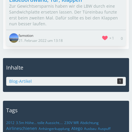
Zur Gewichtsersparnis haben wir die LBW durch eine
Sandwichplatte ersetzen lassen. Der Türeinbau funzte
erst beim zweiten Mal. Dafür sollte es bei den Klappen
nun besser laufen.
famotion
1
0
21. Februar 2022 um 13:18
Inhalte
Blog-Artikel
1
Tags
2012
3.5m Höhe… tolle Aussicht….
230V WR
Abdichtung
Airlineschienen
Atego
Anhängerkupplung
Ausbau
Auspuff