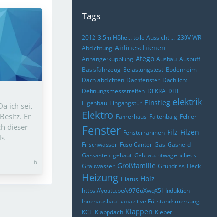
Tags
2012
3.5m Höhe… tolle Aussicht….
230V WR
Airlineschienen
Abdichtung
Atego
Anhängerkupplung
Ausbau
Auspuff
Basisfahrzeug
Belastungstest
Bodenheim
Dach abdichten
Dachfenster
Dachlicht
Dehnungsmessstreifen
DEKRA
DHL
elektrik
Einstieg
Eigenbau
Eingangstür
a ich seit
Elektro
esitz. Er
Fahrerhaus
Faltenbalg
Fehler
ch dieser
Fenster
Filz
Filzen
Fensterrahmen
als…
Frischwasser
Fuso Canter
Gas
Gasherd
Gaskasten
gebaut
Gebrauchtwagencheck
6
Großfamilie
Grauwasser
Grundriss
Heck
Heizung
Holz
Hiatus
https://youtu.be/v97GuXwqX5I
Induktion
Innenausbau
kapazitive Füllstandsmessung
Klappen
KCT
Klappdach
Kleber