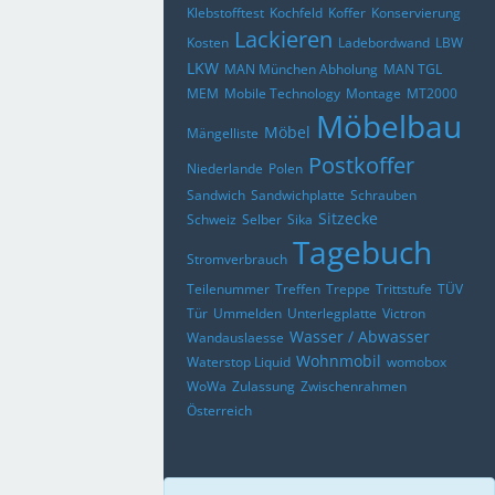
Klebstofftest
Kochfeld
Koffer
Konservierung
Lackieren
Kosten
Ladebordwand
LBW
LKW
MAN München Abholung
MAN TGL
MEM
Mobile Technology
Montage
MT2000
Möbelbau
Möbel
Mängelliste
Postkoffer
Niederlande
Polen
Sandwich
Sandwichplatte
Schrauben
Sitzecke
Schweiz
Selber
Sika
Tagebuch
Stromverbrauch
Teilenummer
Treffen
Treppe
Trittstufe
TÜV
Tür
Ummelden
Unterlegplatte
Victron
Wasser / Abwasser
Wandauslaesse
Wohnmobil
Waterstop Liquid
womobox
WoWa
Zulassung
Zwischenrahmen
Österreich