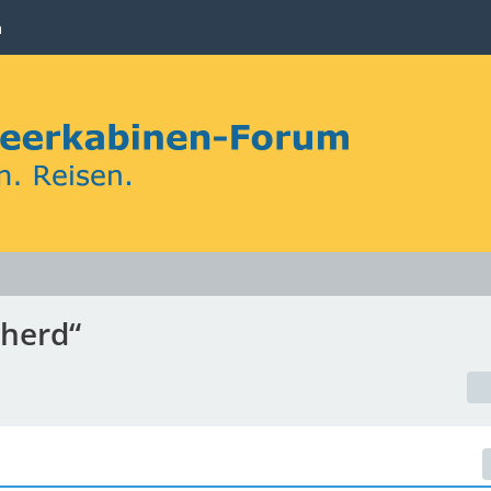
n
sherd“