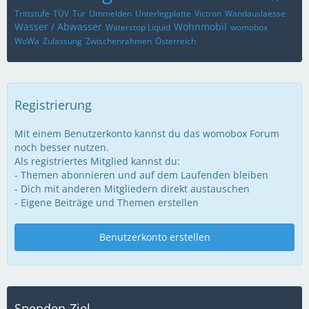
Trittstufe
TÜV
Tür
Ummelden
Unterlegplatte
Victron
Wandauslaesse
Wasser / Abwasser
Wohnmobil
Waterstop Liquid
womobox
WoWa
Zulassung
Zwischenrahmen
Österreich
Registrierung
Mit einem Benutzerkonto kannst du das womobox Forum
noch besser nutzen.
Als registriertes Mitglied kannst du:
- Themen abonnieren und auf dem Laufenden bleiben
- Dich mit anderen Mitgliedern direkt austauschen
- Eigene Beiträge und Themen erstellen
Benutzerkonto erstellen
Spenden-Ziel