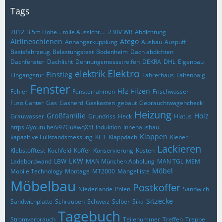
Tags
2012
3.5m Höhe… tolle Aussicht….
230V WR
Abdichtung
Airlineschienen
Atego
Anhängerkupplung
Ausbau
Auspuff
Basisfahrzeug
Belastungstest
Bodenheim
Dach abdichten
Dachfenster
Dachlicht
Dehnungsmessstreifen
DEKRA
DHL
Eigenbau
Elektro
elektrik
Einstieg
Eingangstür
Fahrerhaus
Faltenbalg
Fenster
Filz
Filzen
Fehler
Fensterrahmen
Frischwasser
Fuso Canter
Gas
Gasherd
Gaskasten
gebaut
Gebrauchtwagencheck
Heizung
Großfamilie
Holz
Grauwasser
Grundriss
Heck
Hiatus
https://youtu.be/v97GuXwqX5I
Induktion
Innenausbau
Klappen
kapazitive Füllstandsmessung
KCT
Klappdach
Kleber
Lackieren
Klebstofftest
Kochfeld
Koffer
Konservierung
Kosten
LKW
Ladebordwand
LBW
MAN München Abholung
MAN TGL
MEM
Möbel
Mobile Technology
Montage
MT2000
Mängelliste
Möbelbau
Postkoffer
Niederlande
Polen
Sandwich
Sitzecke
Sandwichplatte
Schrauben
Schweiz
Selber
Sika
Tagebuch
Stromverbrauch
Teilenummer
Treffen
Treppe