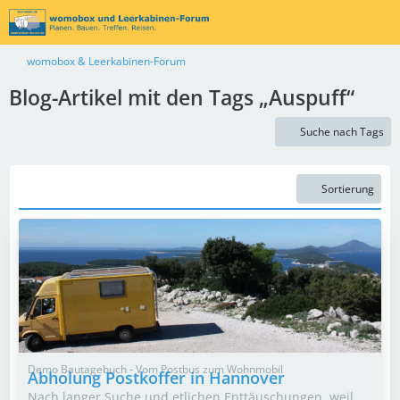
womobox & Leerkabinen-Forum
Blog-Artikel mit den Tags „Auspuff“
Suche nach Tags
Sortierung
Demo Bautagebuch - Vom Postbus zum Wohnmobil
Abholung Postkoffer in Hannover
Nach langer Suche und etlichen Enttäuschungen, weil