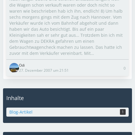
die Wagen schon verkauft waren oder doch nicht so
waren wie beschrieben hab ich ihn, endlich! 8) Um halb
sechs morgens gings mit dem Zug nach Hannover. Vom
Verkäufer wurde ich vom Bahnhof abgeholt und dann
haben wir das Auto besichtigt. Bis auf ein paar
Kleinigkeiten sah er sehr gut aus… Trotzdem bin ich mit
dem Wagen zu DEKRA gefahren um einen
Gebrauchtwagencheck machen zu lassen. Das hatte ich
zuvor mit dem Verkäufer vereinbart. Mit…
Odi
0
27. Dezember 2007 um 21:51
Inhalte
Blog-Artikel
1