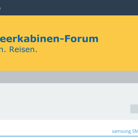
n
samsung S