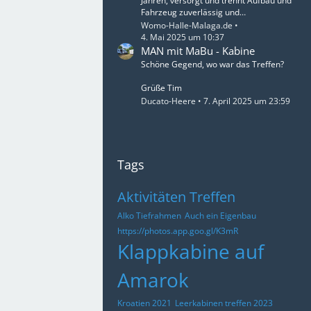
Jahren, versorgt und trennt Aufbau und
Fahrzeug zuverlässig und…
Womo-Halle-Malaga.de
4. Mai 2025 um 10:37
MAN mit MaBu - Kabine
Schöne Gegend, wo war das Treffen?
Grüße Tim
Ducato-Heere
7. April 2025 um 23:59
Tags
Aktivitäten Treffen
Alko Tiefrahmen
Auch ein Eigenbau
https://photos.app.goo.gl/K3mR
Klappkabine auf
Amarok
Kroatien 2021
Leerkabinen treffen 2023