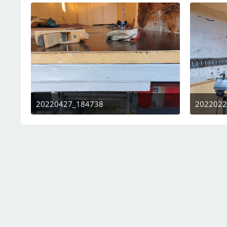
20220427_184738
2022022
27. Januar 2024 um 21:28