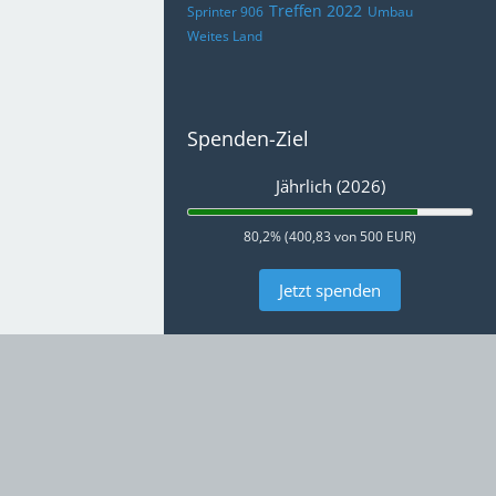
Treffen 2022
Sprinter 906
Umbau
Weites Land
Spenden-Ziel
Jährlich (2026)
80,2% (400,83 von 500 EUR)
Jetzt spenden