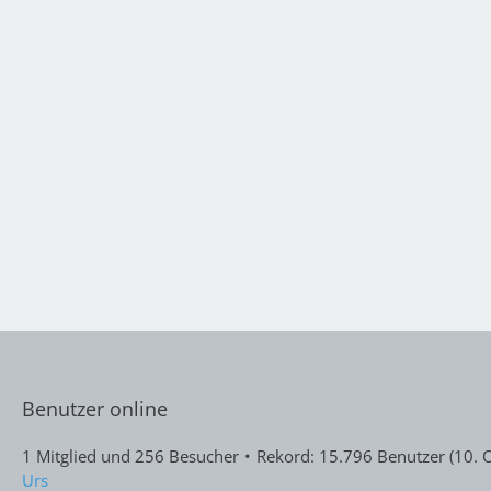
Benutzer online
1 Mitglied und 256 Besucher
Rekord: 15.796 Benutzer (
10. 
Urs