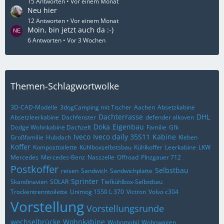
15 Antworten
Vor einem Monat
Neu hier
12 Antworten
Vor einem Monat
Moin, bin jetzt auch da :-)
6 Antworten
Vor 3 Wochen
Themen-Schlagwortwolke
3D-CAD-Modelle
3dogCamping mit Tischer
Aachen
Absetzkabine
Dachterrasse
DHL
Absetzleerkabine
Dachfenster
defender alkoven
Doka
Eigenbau
Dodge Wohnkabine Dachzelt
Familie
Gfk
Iveco
Iveco daily 35S11
Kabine
Großfamilie
Hubdach
Kleben
Koffer
Komposttoilette
Kühlboxselbstsbau
Kühlkoffer
Leerkabine
LKW
Mercedes
Mercedes-Benz
Nasszelle
Offroad
PInzgauer 712
Postkoffer
Selbstbau
reisen
Sandwich
Sandwichplatte
Sprinter
Skandinavien
SOLAR
Tiefkühlbox-Selbstbau
Trockentrenntoilette
Unimog 1550 L 370
Victron
Volvo c304
Vorstellung
Vorstellungsrunde
wechselbrücke
Wohnkabine
Wohnmobil
Wohnwagen