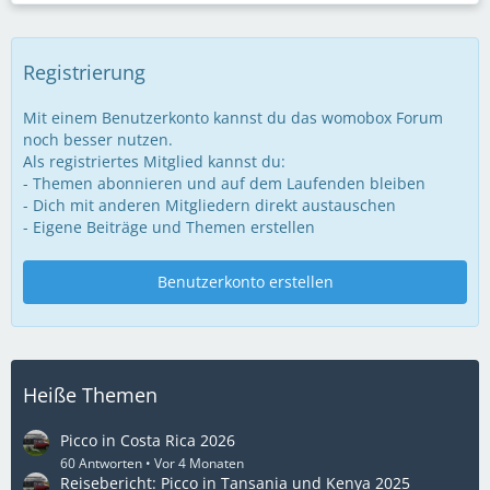
Registrierung
Mit einem Benutzerkonto kannst du das womobox Forum
noch besser nutzen.
Als registriertes Mitglied kannst du:
- Themen abonnieren und auf dem Laufenden bleiben
- Dich mit anderen Mitgliedern direkt austauschen
- Eigene Beiträge und Themen erstellen
Benutzerkonto erstellen
Heiße Themen
Picco in Costa Rica 2026
60 Antworten
Vor 4 Monaten
Reisebericht: Picco in Tansania und Kenya 2025