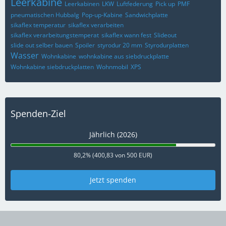
Leerkabine
Leerkabinen
LKW
Luftfederung
Pick up
PMF
pneumatischen Hubbalg
Pop-up-Kabine
Sandwichplatte
sikaflex temperatur
sikaflex verarbeiten
sikaflex verarbeitungstemperat
sikaflex wann fest
Slideout
slide out selber bauen
Spoiler
styrodur 20 mm
Styrodurplatten
Wasser
Wohnkabine
wohnkabine aus siebdruckplatte
Wohnkabine siebdruckplatten
Wohnmobil
XPS
Spenden-Ziel
Jährlich (2026)
80,2% (400,83 von 500 EUR)
Jetzt spenden