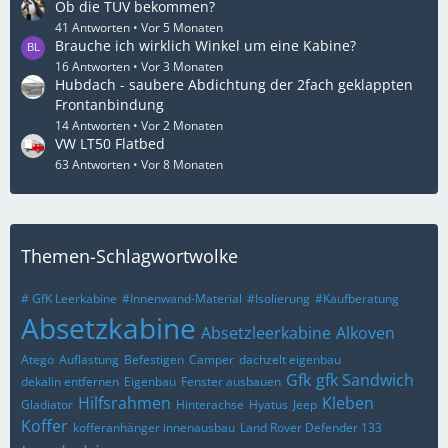
Ob die TÜV bekommen?
41 Antworten
Vor 5 Monaten
Brauche ich wirklich Winkel um eine Kabine?
16 Antworten
Vor 3 Monaten
Hubdach - saubere Abdichtung der 2fach geklappten
Frontanbindung
14 Antworten
Vor 2 Monaten
VW LT50 Flatbed
63 Antworten
Vor 8 Monaten
Themen-Schlagwortwolke
# GfK Leerkabine
#Innenwand-Material
#Isolierung
#Kaufberatung
Absetzkabine
Absetzleerkabine
Alkoven
Atego
Auflastung
Befestigen
Camper
dachzelt eigenbau
Gfk
gfk Sandwich
dekalin entfernen
Eigenbau
Fenster ausbauen
Hilfsrahmen
Kleben
Gladiator
Hinterachse
Hyatus
Jeep
Koffer
kofferanhänger innenausbau
Land Rover Defender 133