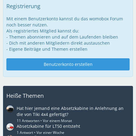
Registrierung
Mit einem Benutzerkonto kannst du das womobox Forum
noch besser nutzen.
Als registriertes Mitglied kannst du:
- Themen abonnieren und auf dem Laufenden bleiben
- Dich mit anderen Mitgliedern direkt austauschen
- Eigene Beiträge und Themen erstellen
Benutzerkonto erstellen
Heiße Themen
Hat hier jemand eine Absetzkabine in Anlehnung an
die von Tiki 4x4 gefertigt?
11 Antworten
Vor einem Monat
Absetzkabine für LT50 entsteht
1 Antwort
Vor einer Woche