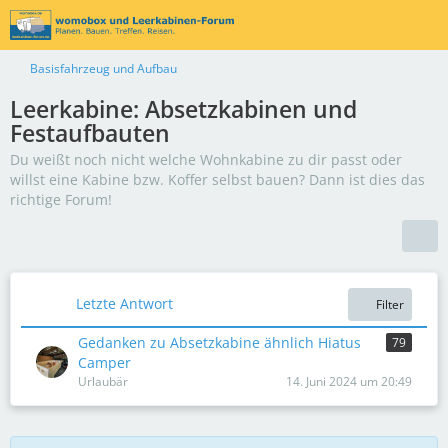
Basisfahrzeug und Aufbau
Leerkabine: Absetzkabinen und
Festaufbauten
Du weißt noch nicht welche Wohnkabine zu dir passt oder
willst eine Kabine bzw. Koffer selbst bauen? Dann ist dies das
richtige Forum!
Letzte Antwort
Filter
Gedanken zu Absetzkabine ähnlich Hiatus
79
Camper
Urlaubär
14. Juni 2024 um 20:49