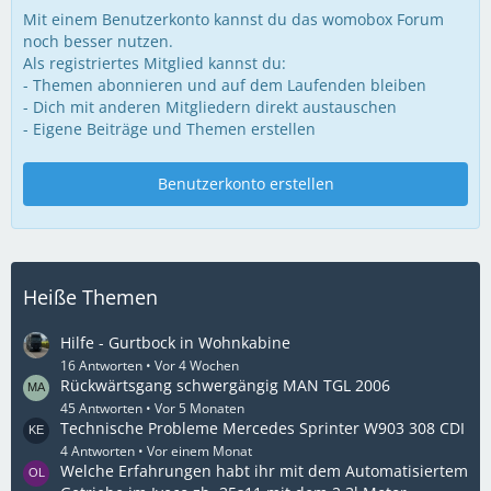
Mit einem Benutzerkonto kannst du das womobox Forum
noch besser nutzen.
Als registriertes Mitglied kannst du:
- Themen abonnieren und auf dem Laufenden bleiben
- Dich mit anderen Mitgliedern direkt austauschen
- Eigene Beiträge und Themen erstellen
Benutzerkonto erstellen
Heiße Themen
Hilfe - Gurtbock in Wohnkabine
16 Antworten
Vor 4 Wochen
Rückwärtsgang schwergängig MAN TGL 2006
45 Antworten
Vor 5 Monaten
Technische Probleme Mercedes Sprinter W903 308 CDI
4 Antworten
Vor einem Monat
Welche Erfahrungen habt ihr mit dem Automatisiertem