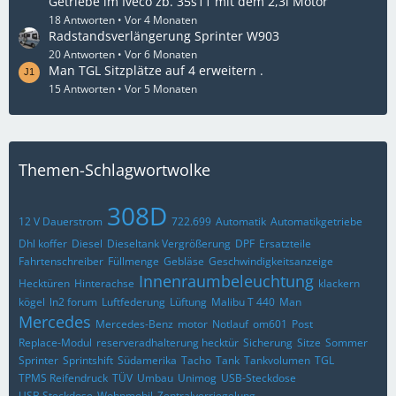
Getriebe im Iveco zb. 35s11 mit dem 2,3l Motor
18 Antworten
Vor 4 Monaten
Radstandsverlängerung Sprinter W903
20 Antworten
Vor 6 Monaten
Man TGL Sitzplätze auf 4 erweitern .
15 Antworten
Vor 5 Monaten
Themen-Schlagwortwolke
308D
12 V Dauerstrom
722.699
Automatik
Automatikgetriebe
Dhl koffer
Diesel
Dieseltank Vergrößerung
DPF
Ersatzteile
Fahrtenschreiber
Füllmenge
Gebläse
Geschwindigkeitsanzeige
Innenraumbeleuchtung
Hecktüren
Hinterachse
klackern
kögel
ln2 forum
Luftfederung
Lüftung
Malibu T 440
Man
Mercedes
Mercedes-Benz
motor
Notlauf
om601
Post
Replace-Modul
reserveradhalterung hecktür
Sicherung
Sitze
Sommer
Sprinter
Sprintshift
Südamerika
Tacho
Tank
Tankvolumen
TGL
TPMS Reifendruck
TÜV
Umbau
Unimog
USB-Steckdose
USB Steckdose
Wohnmobil
Zentralverriegelung