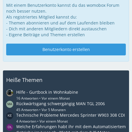
Mit einem Benutzerkonto kannst du das womobox Forum
noch besser nutzen.
Als registriertes Mitglied kannst du:
- Themen abonnieren und auf dem Laufenden bleiben
- Dich mit anderen Mitgliedern direkt austauschen
- Eigene Beiträge und Themen erstellen
Benutzerkonto erstellen
Heiße Themen
Hilfe - Gurtbock in Wohnkabine
16 Antworten
Vor einem Monat
Rückwärtsgang schwergängig MAN TGL 2006
45 Antworten
Vor 5 Monaten
Technische Probleme Mercedes Sprinter W903 308 CDI
4 Antworten
Vor einem Monat
Welche Erfahrungen habt ihr mit dem Automatisiertem