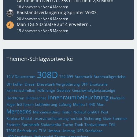
Getriebe im Iveco zb. 35s11 mit dem 2,3l Motor
18 Antworten
Vor 4 Monaten
Radstandsverlängerung Sprinter W903
20 Antworten
Vor 6 Monaten
Man TGL Sitzplätze auf 4 erweitern .
15 Antworten
Vor 5 Monaten
Themen-Schlagwortwolke
308D
12 V Dauerstrom
722.699
Automatik
Automatikgetriebe
Dhl koffer
Diesel
Dieseltank Vergrößerung
DPF
Ersatzteile
Fahrtenschreiber
Füllmenge
Gebläse
Geschwindigkeitsanzeige
Innenraumbeleuchtung
Hecktüren
Hinterachse
klackern
kögel
ln2 forum
Luftfederung
Lüftung
Malibu T 440
Man
Mercedes
Mercedes-Benz
motor
Notlauf
om601
Post
Replace-Modul
reserveradhalterung hecktür
Sicherung
Sitze
Sommer
Sprinter
Sprintshift
Südamerika
Tacho
Tank
Tankvolumen
TGL
TPMS Reifendruck
TÜV
Umbau
Unimog
USB-Steckdose
USB Steckdose
Wohnmobil
Zentralverriegelung