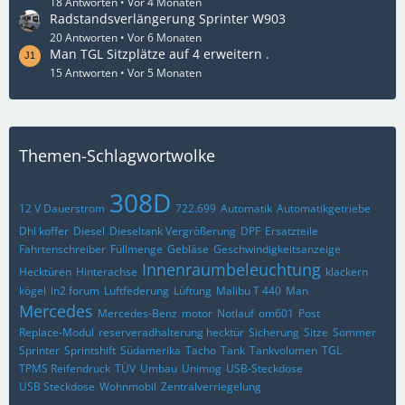
18 Antworten
Vor 4 Monaten
Radstandsverlängerung Sprinter W903
20 Antworten
Vor 6 Monaten
Man TGL Sitzplätze auf 4 erweitern .
15 Antworten
Vor 5 Monaten
Themen-Schlagwortwolke
308D
12 V Dauerstrom
722.699
Automatik
Automatikgetriebe
Dhl koffer
Diesel
Dieseltank Vergrößerung
DPF
Ersatzteile
Fahrtenschreiber
Füllmenge
Gebläse
Geschwindigkeitsanzeige
Innenraumbeleuchtung
Hecktüren
Hinterachse
klackern
kögel
ln2 forum
Luftfederung
Lüftung
Malibu T 440
Man
Mercedes
Mercedes-Benz
motor
Notlauf
om601
Post
Replace-Modul
reserveradhalterung hecktür
Sicherung
Sitze
Sommer
Sprinter
Sprintshift
Südamerika
Tacho
Tank
Tankvolumen
TGL
TPMS Reifendruck
TÜV
Umbau
Unimog
USB-Steckdose
USB Steckdose
Wohnmobil
Zentralverriegelung