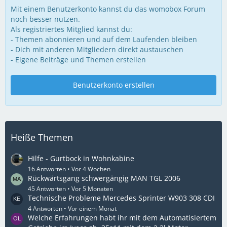
Mit einem Benutzerkonto kannst du das womobox Forum
noch besser nutzen.
Als registriertes Mitglied kannst du:
- Themen abonnieren und auf dem Laufenden bleiben
- Dich mit anderen Mitgliedern direkt austauschen
- Eigene Beiträge und Themen erstellen
Benutzerkonto erstellen
Heiße Themen
Hilfe - Gurtbock in Wohnkabine
16 Antworten
Vor 4 Wochen
Rückwärtsgang schwergängig MAN TGL 2006
45 Antworten
Vor 5 Monaten
Technische Probleme Mercedes Sprinter W903 308 CDI
4 Antworten
Vor einem Monat
Welche Erfahrungen habt ihr mit dem Automatisiertem