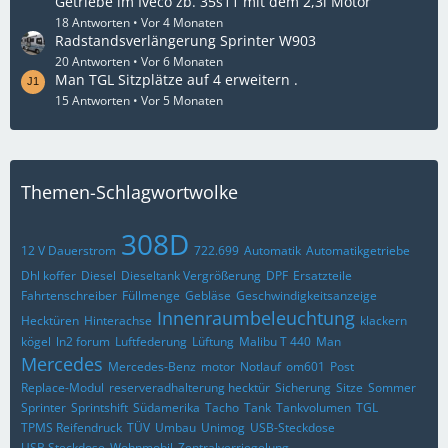
Getriebe im Iveco zb. 35s11 mit dem 2,3l Motor
18 Antworten
Vor 4 Monaten
Radstandsverlängerung Sprinter W903
20 Antworten
Vor 6 Monaten
Man TGL Sitzplätze auf 4 erweitern .
15 Antworten
Vor 5 Monaten
Themen-Schlagwortwolke
308D
12 V Dauerstrom
722.699
Automatik
Automatikgetriebe
Dhl koffer
Diesel
Dieseltank Vergrößerung
DPF
Ersatzteile
Fahrtenschreiber
Füllmenge
Gebläse
Geschwindigkeitsanzeige
Innenraumbeleuchtung
Hecktüren
Hinterachse
klackern
kögel
ln2 forum
Luftfederung
Lüftung
Malibu T 440
Man
Mercedes
Mercedes-Benz
motor
Notlauf
om601
Post
Replace-Modul
reserveradhalterung hecktür
Sicherung
Sitze
Sommer
Sprinter
Sprintshift
Südamerika
Tacho
Tank
Tankvolumen
TGL
TPMS Reifendruck
TÜV
Umbau
Unimog
USB-Steckdose
USB Steckdose
Wohnmobil
Zentralverriegelung