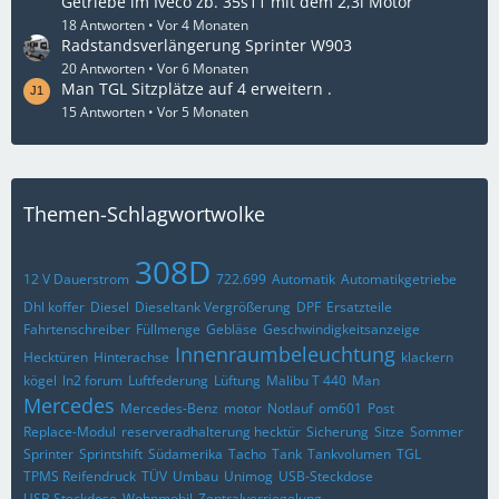
Getriebe im Iveco zb. 35s11 mit dem 2,3l Motor
18 Antworten
Vor 4 Monaten
Radstandsverlängerung Sprinter W903
20 Antworten
Vor 6 Monaten
Man TGL Sitzplätze auf 4 erweitern .
15 Antworten
Vor 5 Monaten
Themen-Schlagwortwolke
308D
12 V Dauerstrom
722.699
Automatik
Automatikgetriebe
Dhl koffer
Diesel
Dieseltank Vergrößerung
DPF
Ersatzteile
Fahrtenschreiber
Füllmenge
Gebläse
Geschwindigkeitsanzeige
Innenraumbeleuchtung
Hecktüren
Hinterachse
klackern
kögel
ln2 forum
Luftfederung
Lüftung
Malibu T 440
Man
Mercedes
Mercedes-Benz
motor
Notlauf
om601
Post
Replace-Modul
reserveradhalterung hecktür
Sicherung
Sitze
Sommer
Sprinter
Sprintshift
Südamerika
Tacho
Tank
Tankvolumen
TGL
TPMS Reifendruck
TÜV
Umbau
Unimog
USB-Steckdose
USB Steckdose
Wohnmobil
Zentralverriegelung