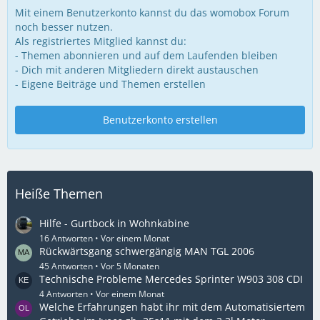
Mit einem Benutzerkonto kannst du das womobox Forum
noch besser nutzen.
Als registriertes Mitglied kannst du:
- Themen abonnieren und auf dem Laufenden bleiben
- Dich mit anderen Mitgliedern direkt austauschen
- Eigene Beiträge und Themen erstellen
Benutzerkonto erstellen
Heiße Themen
Hilfe - Gurtbock in Wohnkabine
16 Antworten
Vor einem Monat
Rückwärtsgang schwergängig MAN TGL 2006
45 Antworten
Vor 5 Monaten
Technische Probleme Mercedes Sprinter W903 308 CDI
4 Antworten
Vor einem Monat
Welche Erfahrungen habt ihr mit dem Automatisiertem