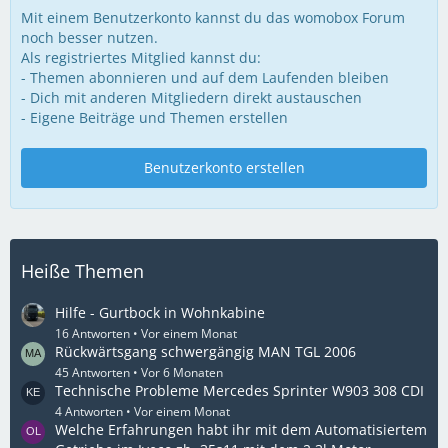
Mit einem Benutzerkonto kannst du das womobox Forum
noch besser nutzen.
Als registriertes Mitglied kannst du:
- Themen abonnieren und auf dem Laufenden bleiben
- Dich mit anderen Mitgliedern direkt austauschen
- Eigene Beiträge und Themen erstellen
Benutzerkonto erstellen
Heiße Themen
Hilfe - Gurtbock in Wohnkabine
16 Antworten
Vor einem Monat
Rückwärtsgang schwergängig MAN TGL 2006
45 Antworten
Vor 6 Monaten
Technische Probleme Mercedes Sprinter W903 308 CDI
4 Antworten
Vor einem Monat
Welche Erfahrungen habt ihr mit dem Automatisiertem