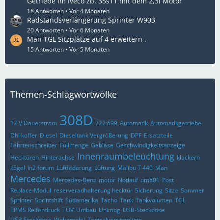
Getriebe im Iveco zb. 35s11 mit dem 2,3l Motor
18 Antworten
Vor 4 Monaten
Radstandsverlängerung Sprinter W903
20 Antworten
Vor 6 Monaten
Man TGL Sitzplätze auf 4 erweitern .
15 Antworten
Vor 5 Monaten
Themen-Schlagwortwolke
308D
12 V Dauerstrom
722.699
Automatik
Automatikgetriebe
Dhl koffer
Diesel
Dieseltank Vergrößerung
DPF
Ersatzteile
Fahrtenschreiber
Füllmenge
Gebläse
Geschwindigkeitsanzeige
Innenraumbeleuchtung
Hecktüren
Hinterachse
klackern
kögel
ln2 forum
Luftfederung
Lüftung
Malibu T 440
Man
Mercedes
Mercedes-Benz
motor
Notlauf
om601
Post
Replace-Modul
reserveradhalterung hecktür
Sicherung
Sitze
Sommer
Sprinter
Sprintshift
Südamerika
Tacho
Tank
Tankvolumen
TGL
TPMS Reifendruck
TÜV
Umbau
Unimog
USB-Steckdose
USB Steckdose
Wohnmobil
Zentralverriegelung