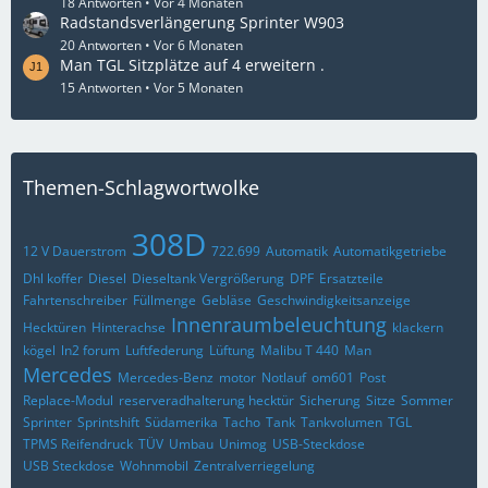
18 Antworten
Vor 4 Monaten
Radstandsverlängerung Sprinter W903
20 Antworten
Vor 6 Monaten
Man TGL Sitzplätze auf 4 erweitern .
15 Antworten
Vor 5 Monaten
Themen-Schlagwortwolke
308D
12 V Dauerstrom
722.699
Automatik
Automatikgetriebe
Dhl koffer
Diesel
Dieseltank Vergrößerung
DPF
Ersatzteile
Fahrtenschreiber
Füllmenge
Gebläse
Geschwindigkeitsanzeige
Innenraumbeleuchtung
Hecktüren
Hinterachse
klackern
kögel
ln2 forum
Luftfederung
Lüftung
Malibu T 440
Man
Mercedes
Mercedes-Benz
motor
Notlauf
om601
Post
Replace-Modul
reserveradhalterung hecktür
Sicherung
Sitze
Sommer
Sprinter
Sprintshift
Südamerika
Tacho
Tank
Tankvolumen
TGL
TPMS Reifendruck
TÜV
Umbau
Unimog
USB-Steckdose
USB Steckdose
Wohnmobil
Zentralverriegelung