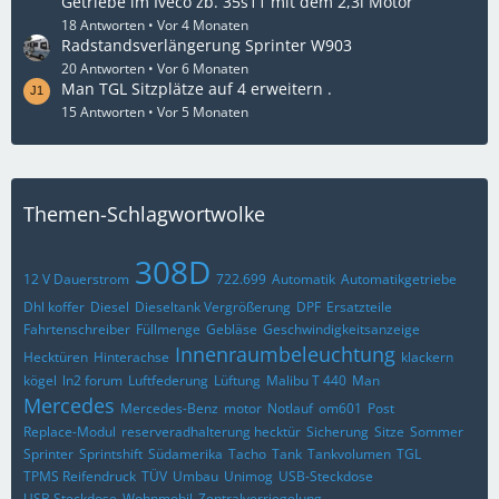
Getriebe im Iveco zb. 35s11 mit dem 2,3l Motor
18 Antworten
Vor 4 Monaten
Radstandsverlängerung Sprinter W903
20 Antworten
Vor 6 Monaten
Man TGL Sitzplätze auf 4 erweitern .
15 Antworten
Vor 5 Monaten
Themen-Schlagwortwolke
308D
12 V Dauerstrom
722.699
Automatik
Automatikgetriebe
Dhl koffer
Diesel
Dieseltank Vergrößerung
DPF
Ersatzteile
Fahrtenschreiber
Füllmenge
Gebläse
Geschwindigkeitsanzeige
Innenraumbeleuchtung
Hecktüren
Hinterachse
klackern
kögel
ln2 forum
Luftfederung
Lüftung
Malibu T 440
Man
Mercedes
Mercedes-Benz
motor
Notlauf
om601
Post
Replace-Modul
reserveradhalterung hecktür
Sicherung
Sitze
Sommer
Sprinter
Sprintshift
Südamerika
Tacho
Tank
Tankvolumen
TGL
TPMS Reifendruck
TÜV
Umbau
Unimog
USB-Steckdose
USB Steckdose
Wohnmobil
Zentralverriegelung