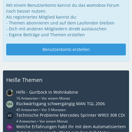
Mit einem Benutzerkonto kannst du das womobox Forum
noch besser nutzen.
Als registriertes Mitglied kannst du:
- Themen abonnieren und auf dem Laufenden bleiben
- Dich mit anderen Mitgliedern direkt austauschen
- Eigene Beiträge und Themen erstellen
Benutzerkonto erstellen
Heiße Themen
Hilfe - Gurtbock in Wohnkabine
16 Antworten
Vor einem Monat
Rückwärtsgang schwergängig MAN TGL 2006
45 Antworten
Vor 5 Monaten
Technische Probleme Mercedes Sprinter W903 308 CDI
4 Antworten
Vor einem Monat
Welche Erfahrungen habt ihr mit dem Automatisiertem